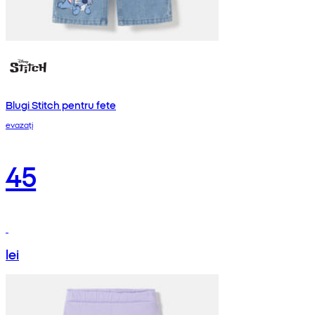
Blugi Stitch pentru fete
evazați
45
lei