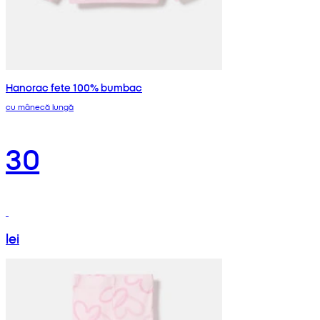
Hanorac fete 100% bumbac
cu mânecă lungă
30
lei