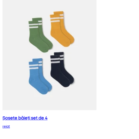
Șosete băieți set de 4
reiat