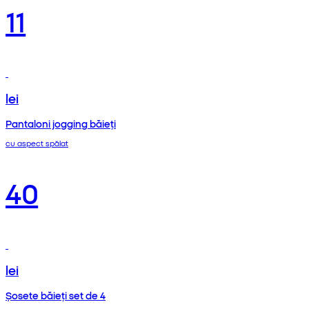
11
lei
Pantaloni jogging băieți
cu aspect spălat
40
lei
Șosete băieți set de 4