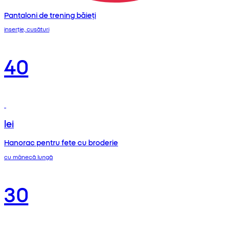
Pantaloni de trening băieți
inserție, cusături
40
lei
Hanorac pentru fete cu broderie
cu mânecă lungă
30