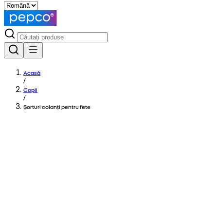
Acasă
/
Copii
/
Șorturi colanți pentru fete