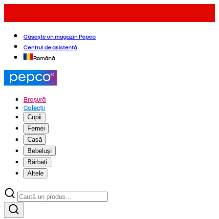
Găsește un magazin Pepco
Centrul de asistență
Română
Broșură
Colecții
Copii
Femei
Casă
Bebeluși
Bărbați
Altele