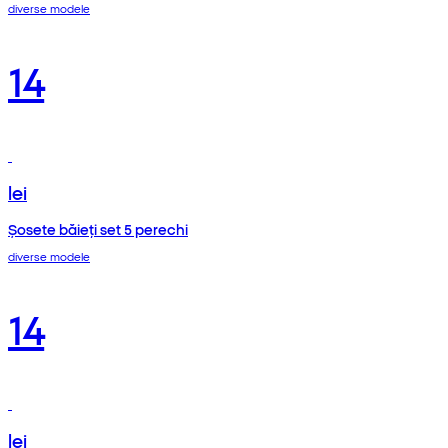
diverse modele
14
lei
Șosete băieți set 5 perechi
diverse modele
14
lei