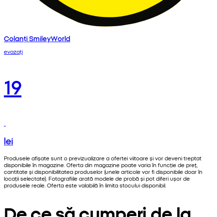
Colanți SmileyWorld
evazați
19
lei
Produsele afișate sunt o previzualizare a ofertei viitoare și vor deveni treptat
disponibile în magazine. Oferta din magazine poate varia în funcție de preț,
cantitate și disponibilitatea produselor (unele articole vor fi disponibile doar în
locații selectate). Fotografiile arată modele de probă și pot diferi ușor de
produsele reale. Oferta este valabilă în limita stocului disponibil.
De ce să cumperi de la