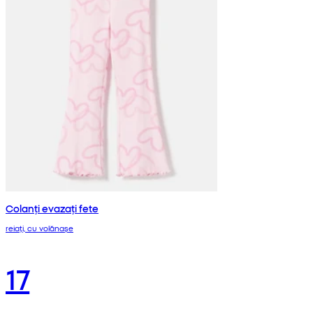
Colanți evazați fete
reiați, cu volănașe
17