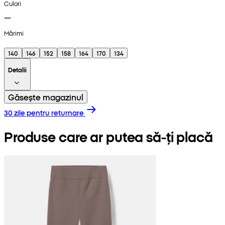
Culori
Mărimi
140
146
152
158
164
170
134
Detalii
Găsește magazinul
30 zile pentru returnare
Produse care ar putea să-ți placă