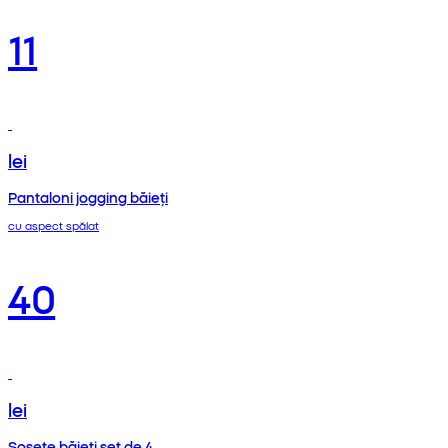
11
lei
Pantaloni jogging băieți
cu aspect spălat
40
lei
Șosete băieți set de 4