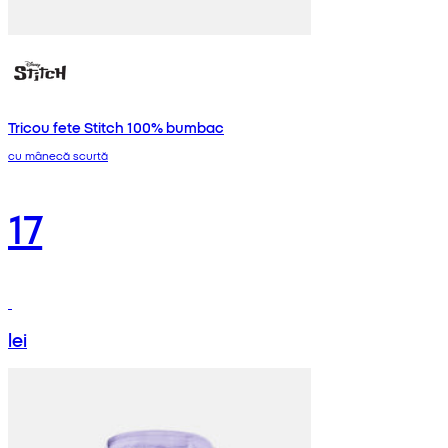
Tricou fete Stitch 100% bumbac
cu mânecă scurtă
17
lei