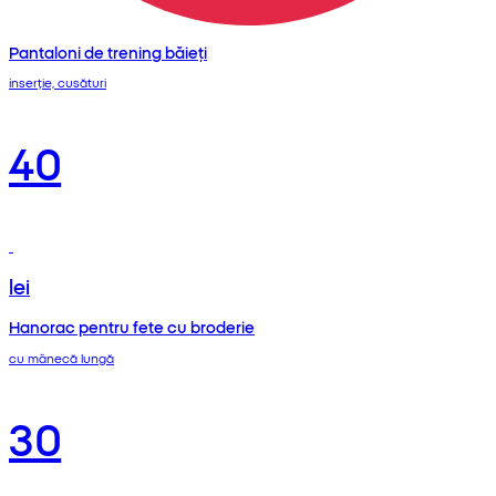
Pantaloni de trening băieți
inserție, cusături
40
lei
Hanorac pentru fete cu broderie
cu mânecă lungă
30