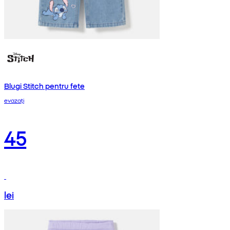
Blugi Stitch pentru fete
evazați
45
lei