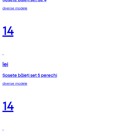
diverse modele
14
lei
Șosete băieți set 5 perechi
diverse modele
14