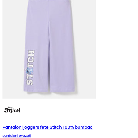
Pantaloni joggers fete Stitch 100% bumbac
pantaloni evazați