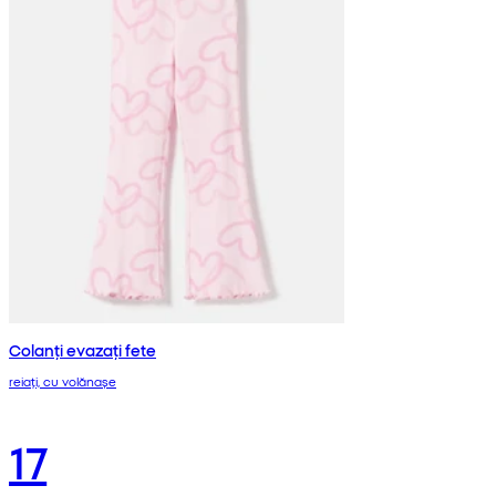
Colanți evazați fete
reiați, cu volănașe
17