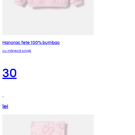
Hanorac fete 100% bumbac
cu mânecă lungă
30
lei