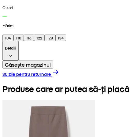
Culori
Mărimi
104
110
116
122
128
134
Detalii
Găsește magazinul
30 zile pentru returnare
Produse care ar putea să-ți placă