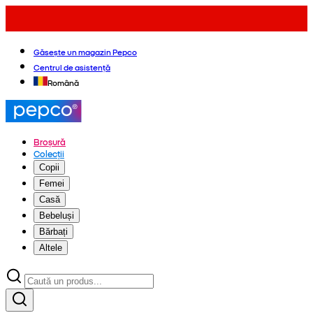
Găsește un magazin Pepco
Centrul de asistență
Română
Broșură
Colecții
Copii
Femei
Casă
Bebeluși
Bărbați
Altele