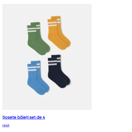
Șosete băieți set de 4
reiat