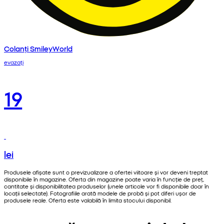
Colanți SmileyWorld
evazați
19
lei
Produsele afișate sunt o previzualizare a ofertei viitoare și vor deveni treptat
disponibile în magazine. Oferta din magazine poate varia în funcție de preț,
cantitate și disponibilitatea produselor (unele articole vor fi disponibile doar în
locații selectate). Fotografiile arată modele de probă și pot diferi ușor de
produsele reale. Oferta este valabilă în limita stocului disponibil.