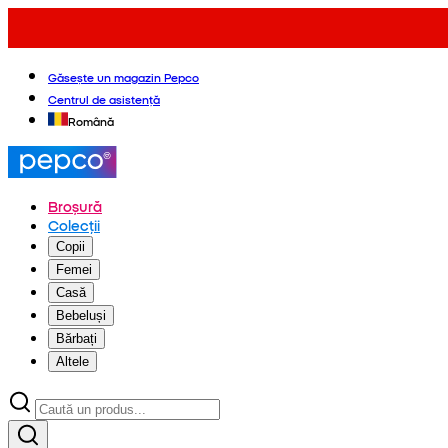
Găsește un magazin Pepco
Centrul de asistență
Română
Broșură
Colecții
Copii
Femei
Casă
Bebeluși
Bărbați
Altele