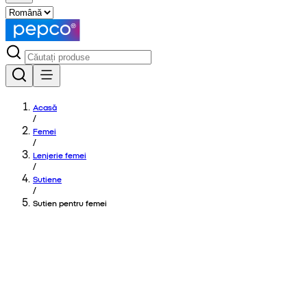
Acasă
/
Femei
/
Lenjerie femei
/
Sutiene
/
Sutien pentru femei