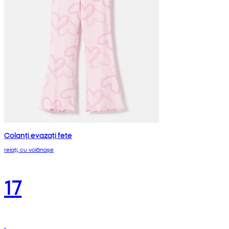
Colanți evazați fete
reiați, cu volănașe
17