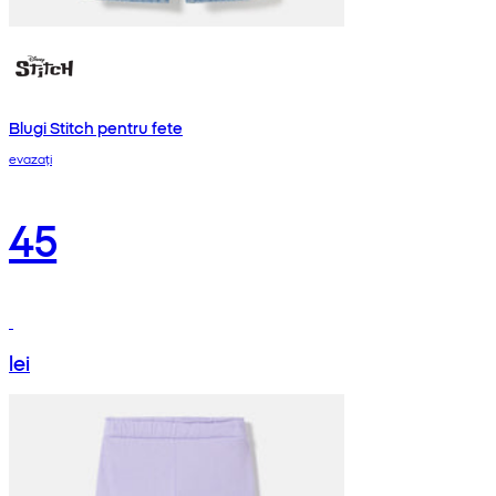
Blugi Stitch pentru fete
evazați
45
lei