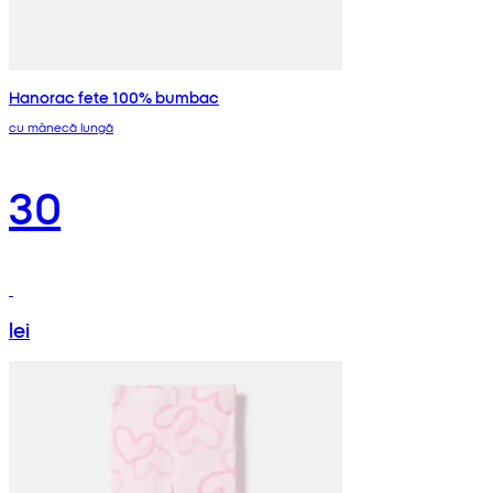
Hanorac fete 100% bumbac
cu mânecă lungă
30
lei