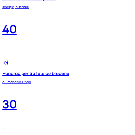
inserție, cusături
40
lei
Hanorac pentru fete cu broderie
cu mânecă lungă
30