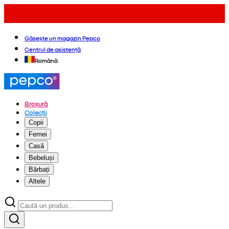
Găsește un magazin Pepco
Centrul de asistență
Română
Broșură
Colecții
Copii
Femei
Casă
Bebeluși
Bărbați
Altele