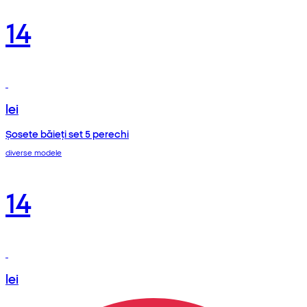
14
lei
Șosete băieți set 5 perechi
diverse modele
14
lei