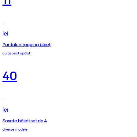
lei
Pantaloni jogging băieți
cu aspect spălat
40
lei
Șosete băieți set de 4
diverse modele