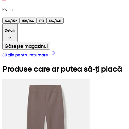
Mărimi
146/152
158/164
170
134/140
Detalii
Găsește magazinul
30 zile pentru returnare
Produse care ar putea să-ți placă