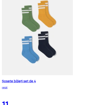
Șosete băieți set de 4
reiat
11