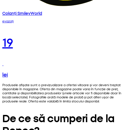
Colanți SmileyWorld
evazați
19
lei
Produsele afișate sunt o previzualizare a ofertei viitoare și vor deveni treptat
disponibile în magazine. Oferta din magazine poate varia în funcție de preț,
cantitate și disponibilitatea produselor (unele articole vor fi disponibile doar în
locații selectate). Fotografiile arată modele de probă și pot diferi ușor de
produsele reale. Oferta este valabilă în limita stocului disponibil.
De ce să cumperi de la
Pepco?