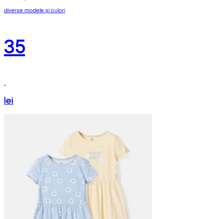
diverse modele și culori
35
lei