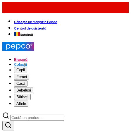
Găsește un magazin Pepco
Centrul de asistență
Română
Broșură
Colecții
Copii
Femei
Casă
Bebeluși
Bărbați
Altele