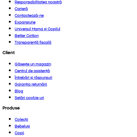
Responsabilitatea noastră
Carieră
Contactează-ne
Expansiune
Universul Mama și Copilul
Better Cotton
Transparență fiscală
Client
Găsește un magazin
Centrul de asistență
Întrebări și răspunsuri
Garanția returnării
Blog
Setări cookie-uri
Produse
Colecții
Bebeluși
Copii