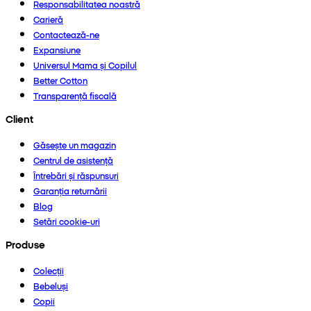
Responsabilitatea noastră
Carieră
Contactează-ne
Expansiune
Universul Mama și Copilul
Better Cotton
Transparență fiscală
Client
Găsește un magazin
Centrul de asistență
Întrebări și răspunsuri
Garanția returnării
Blog
Setări cookie-uri
Produse
Colecții
Bebeluși
Copii