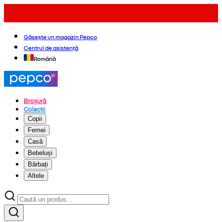
Găsește un magazin Pepco
Centrul de asistență
Română
Broșură
Colecții
Copii
Femei
Casă
Bebeluși
Bărbați
Altele