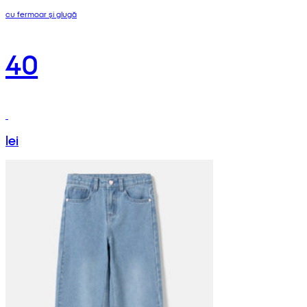
cu fermoar și glugă
40
lei