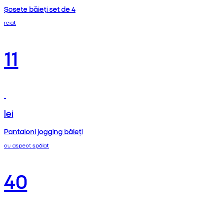
Șosete băieți set de 4
reiat
11
lei
Pantaloni jogging băieți
cu aspect spălat
40