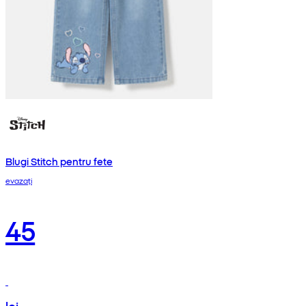
Blugi Stitch pentru fete
evazați
45