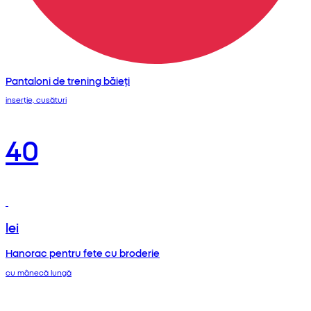
Pantaloni de trening băieți
inserție, cusături
40
lei
Hanorac pentru fete cu broderie
cu mânecă lungă