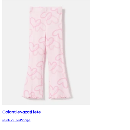
Colanți evazați fete
reiați, cu volănașe