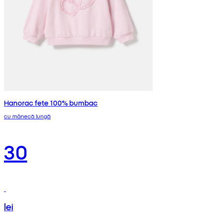
Hanorac fete 100% bumbac
cu mânecă lungă
30
lei