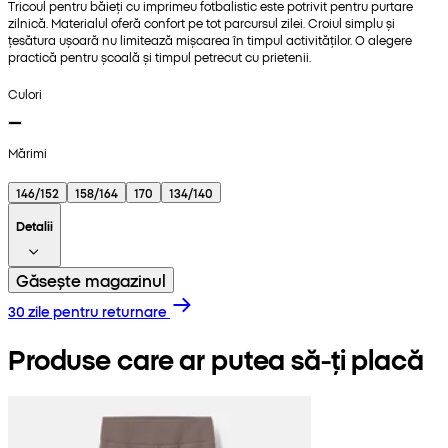
Tricoul pentru băieți cu imprimeu fotbalistic este potrivit pentru purtare
zilnică. Materialul oferă confort pe tot parcursul zilei. Croiul simplu și
țesătura ușoară nu limitează mișcarea în timpul activităților. O alegere
practică pentru școală și timpul petrecut cu prietenii.
Culori
Mărimi
146/152
158/164
170
134/140
Detalii
Găsește magazinul
30 zile pentru returnare
Produse care ar putea să-ți placă