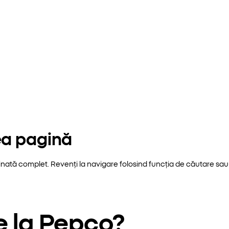
ea pagină
inată complet. Revenți la navigare folosind funcția de căutare sau 
e la Pepco?