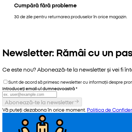
Cumpără fără probleme
30 de zile pentru returnarea produselor în orice magazin.
Newsletter: Rămâi cu un pas
Ce este nou? Abonează-te la newsletter și vei fi înt
Sunt de acord să primesc newsletter cu informații despre promoț
Introduceți email-ul dumneavoastră
*
Abonează-te la newsletter
Vă puteți dezabona în orice moment.
Politica de Confiden