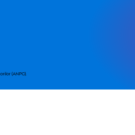
orilor (ANPC).