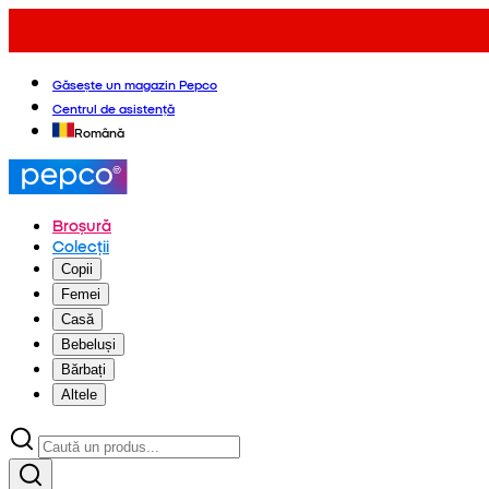
Găsește un magazin Pepco
Centrul de asistență
Română
Broșură
Colecții
Copii
Femei
Casă
Bebeluși
Bărbați
Altele