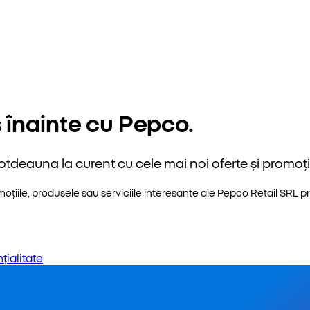
 înainte cu Pepco.
otdeauna la curent cu cele mai noi oferte și promoții
iile, produsele sau serviciile interesante ale Pepco Retail SRL pri
țialitate