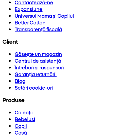
Contactează-ne
Expansiune
Universul Mama și Copilul
Better Cotton
Transparență fiscală
Client
Găsește un magazin
Centrul de asistență
Întrebări și răspunsuri
Garanția returnării
Blog
Setări cookie-uri
Produse
Colecții
Bebeluși
Copii
Casă