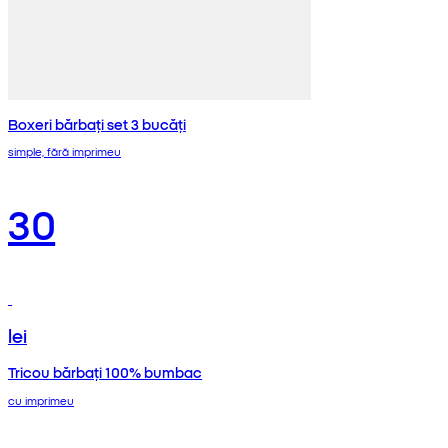
Boxeri bărbați set 3 bucăți
simple, fără imprimeu
30
lei
Tricou bărbați 100% bumbac
cu imprimeu