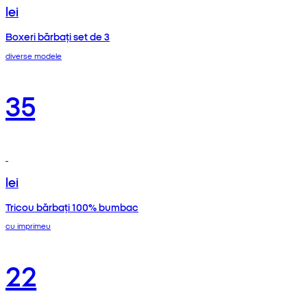
lei
Boxeri bărbați set de 3
diverse modele
35
lei
Tricou bărbați 100% bumbac
cu imprimeu
22