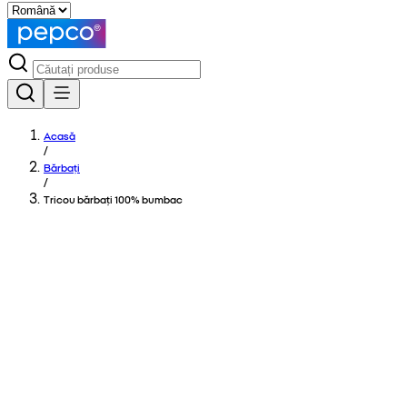
Acasă
/
Bărbați
/
Tricou bărbați 100% bumbac