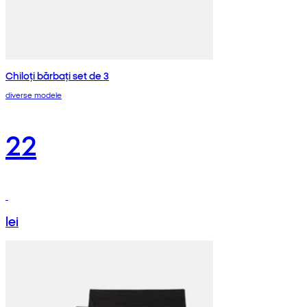
Chiloți bărbați set de 3
diverse modele
22
lei