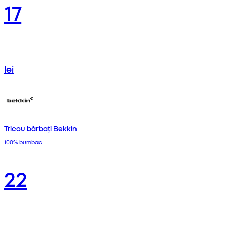
17
lei
Tricou bărbați Bekkin
100% bumbac
22