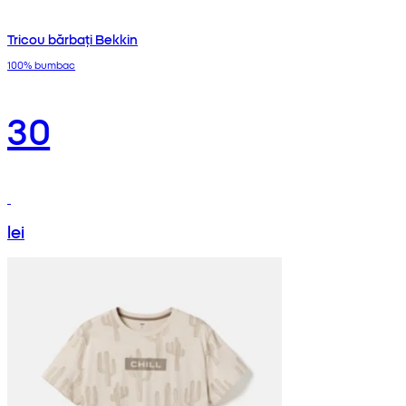
Tricou bărbați Bekkin
100% bumbac
30
lei