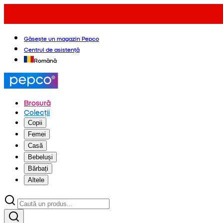
Găsește un magazin Pepco
Centrul de asistență
Română
Broșură
Colecții
Copii
Femei
Casă
Bebeluși
Bărbați
Altele