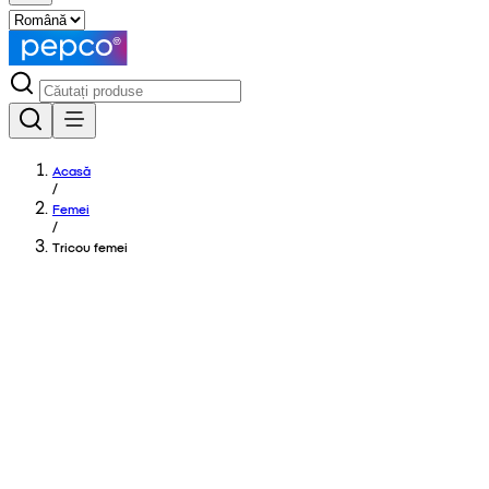
Acasă
/
Femei
/
Tricou femei