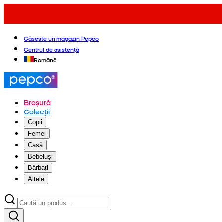
Găsește un magazin Pepco
Centrul de asistență
Română
Broșură
Colecții
Copii
Femei
Casă
Bebeluși
Bărbați
Altele