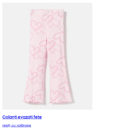
Colanți evazați fete
reiați, cu volănașe