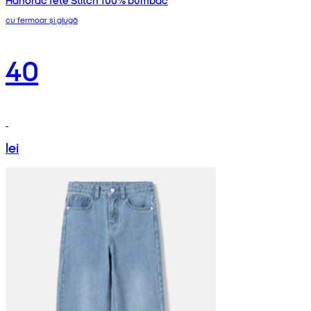
Hanorac fete Stitch 100% bumbac
cu fermoar și glugă
40
lei