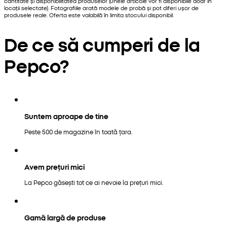
cantitate și disponibilitatea produselor (unele articole vor fi disponibile doar în
locații selectate). Fotografiile arată modele de probă și pot diferi ușor de
produsele reale. Oferta este valabilă în limita stocului disponibil.
De ce să cumperi de la
Pepco?
Suntem aproape de tine
Peste 500 de magazine în toată țara.
Avem prețuri mici
La Pepco găsești tot ce ai nevoie la prețuri mici.
Gamă largă de produse