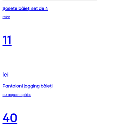
Șosete băieți set de 4
reiat
11
lei
Pantaloni jogging băieți
cu aspect spălat
40