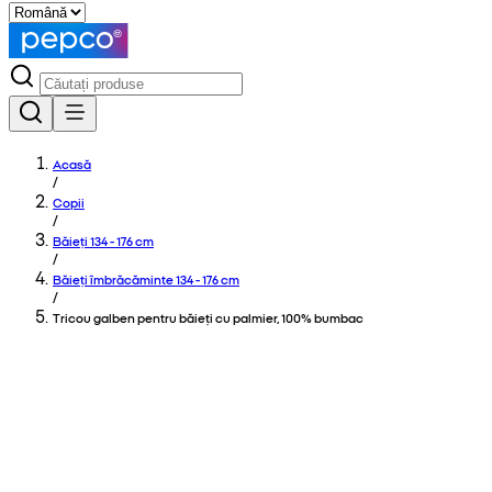
Acasă
/
Copii
/
Băieți 134 - 176 cm
/
Băieți îmbrăcăminte 134 - 176 cm
/
Tricou galben pentru băieți cu palmier, 100% bumbac