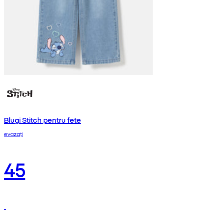
Blugi Stitch pentru fete
evazați
45