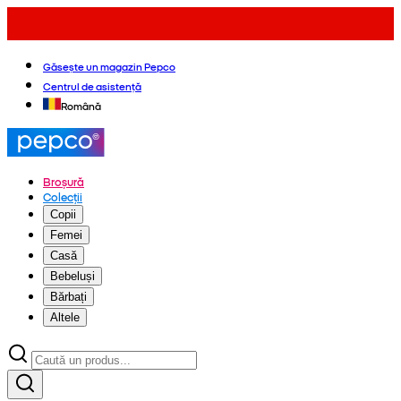
Găsește un magazin Pepco
Centrul de asistență
Română
Broșură
Colecții
Copii
Femei
Casă
Bebeluși
Bărbați
Altele