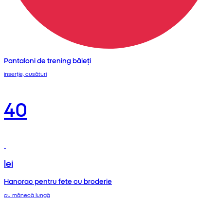
Pantaloni de trening băieți
inserție, cusături
40
lei
Hanorac pentru fete cu broderie
cu mânecă lungă