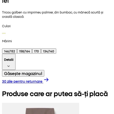
lei
Tricou galben cu imprimeu palmier, din bumbac, cu mânecă scurtă și
croială clasică.
Culori
Mărimi
146/152
158/164
170
134/140
Detalii
Găsește magazinul
30 zile pentru returnare
Produse care ar putea să-ți placă