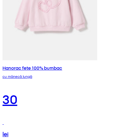
Hanorac fete 100% bumbac
cu mânecă lungă
30
lei