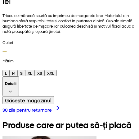
lei
Tricou cu mânecă scurtă cu imprimeu de margarete fine. Materialul din
bumbac oferă respirabilitate și confort în purtarea zilnică. Croiala simplă
asigură libertate de mișcare, iar culoarea deschisă și motivul floral aduc o
notă proaspătă și ușoară ținutei.
Culori
Mărimi
L
M
S
XL
XS
XXL
Detalii
Găsește magazinul
30 zile pentru returnare
Produse care ar putea să-ți placă