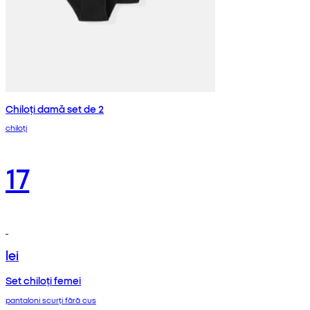
Chiloți damă set de 2
chiloți
17
lei
Set chiloți femei
pantaloni scurți fără cus