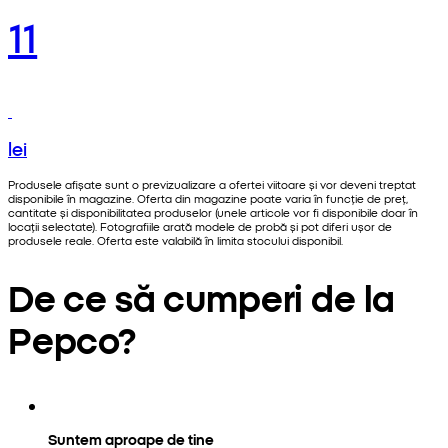
11
lei
Produsele afișate sunt o previzualizare a ofertei viitoare și vor deveni treptat
disponibile în magazine. Oferta din magazine poate varia în funcție de preț,
cantitate și disponibilitatea produselor (unele articole vor fi disponibile doar în
locații selectate). Fotografiile arată modele de probă și pot diferi ușor de
produsele reale. Oferta este valabilă în limita stocului disponibil.
De ce să cumperi de la
Pepco?
Suntem aproape de tine