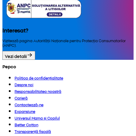
Interesat?
Vizitează pagina Autorității Naționale pentru Protecția Consumatorilor
(ANPC).
Vezi detalii
Pepco
Politica de confidențialitate
Despre noi
Responsabilitatea noastră
Carieră
Contactează-ne
Expansiune
Universul Mama și Copilul
Better Cotton
Transparență fiscală