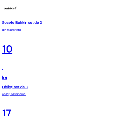
Șosete Bekkin set de 3
din microfibră
10
lei
Chiloți set de 3
chiloți bikini femei
17