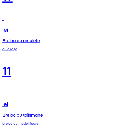
lei
Breloc cu amulete
cu cireșe
11
lei
Breloc cu talismane
breloc cu model floare