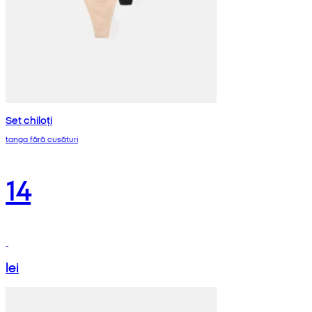
Set chiloți
tanga fără cusături
14
lei