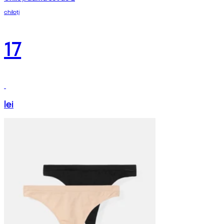
chiloți
17
lei