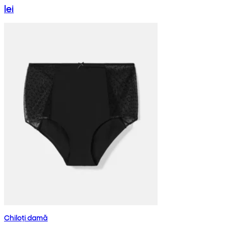
lei
Chiloți damă