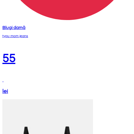
Blugi damă
typu mom jeans
55
lei