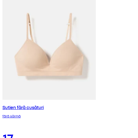
Sutien fără cusături
fără sârmă
17