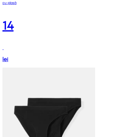
cu plasă
14
lei