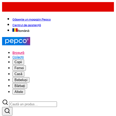
Găsește un magazin Pepco
Centrul de asistență
Română
Broșură
Colecții
Copii
Femei
Casă
Bebeluși
Bărbați
Altele