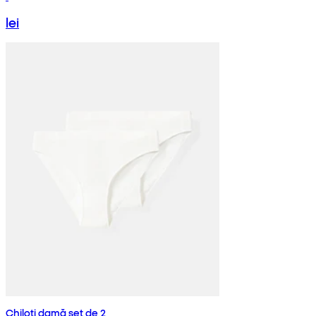
lei
Chiloți damă set de 2