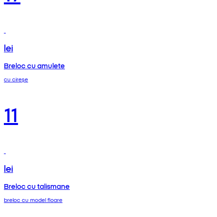
lei
Breloc cu amulete
cu cireșe
11
lei
Breloc cu talismane
breloc cu model floare