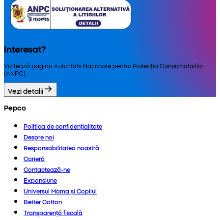
Interesat?
Vizitează pagina Autorității Naționale pentru Protecția Consumatorilor
(ANPC).
Vezi detalii
Pepco
Politica de confidențialitate
Despre noi
Responsabilitatea noastră
Carieră
Contactează-ne
Expansiune
Universul Mama și Copilul
Better Cotton
Transparență fiscală