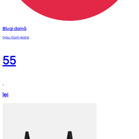
Blugi damă
typu mom jeans
55
lei