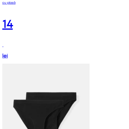
cu plasă
14
lei