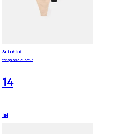
Set chiloți
tanga fără cusături
14
lei