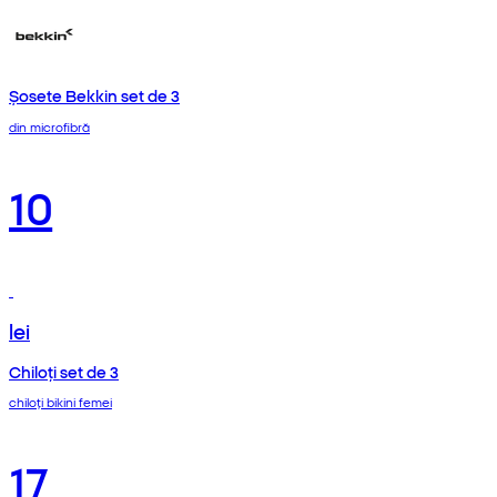
Șosete Bekkin set de 3
din microfibră
10
lei
Chiloți set de 3
chiloți bikini femei
17