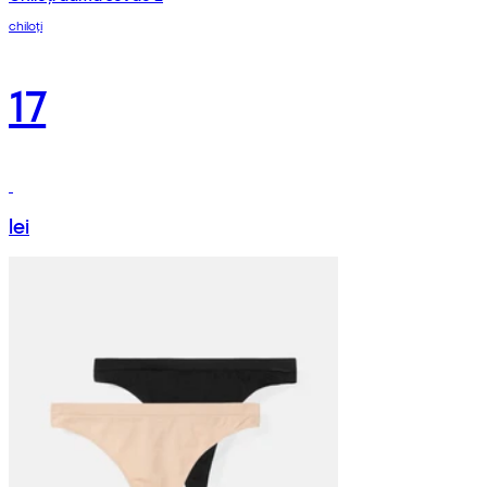
chiloți
17
lei