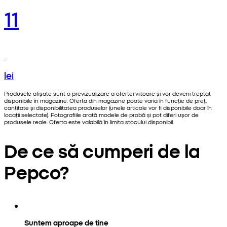
11
lei
Produsele afișate sunt o previzualizare a ofertei viitoare și vor deveni treptat
disponibile în magazine. Oferta din magazine poate varia în funcție de preț,
cantitate și disponibilitatea produselor (unele articole vor fi disponibile doar în
locații selectate). Fotografiile arată modele de probă și pot diferi ușor de
produsele reale. Oferta este valabilă în limita stocului disponibil.
De ce să cumperi de la
Pepco?
Suntem aproape de tine