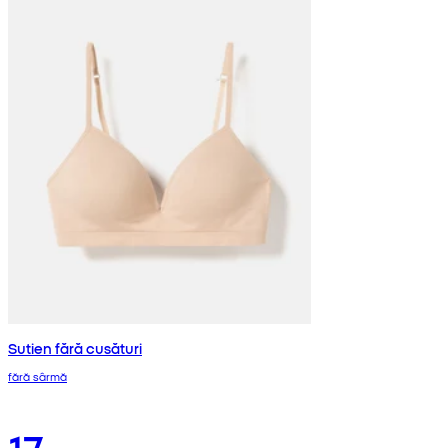
Sutien fără cusături
fără sârmă
17