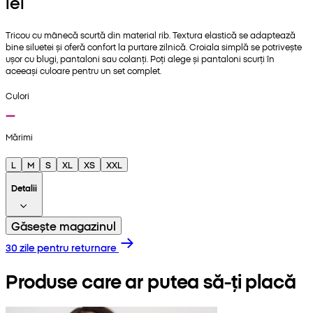
lei
Tricou cu mânecă scurtă din material rib. Textura elastică se adaptează
bine siluetei și oferă confort la purtare zilnică. Croiala simplă se potrivește
ușor cu blugi, pantaloni sau colanți. Poți alege și pantaloni scurți în
aceeași culoare pentru un set complet.
Culori
Mărimi
L
M
S
XL
XS
XXL
Detalii
Găsește magazinul
30 zile pentru returnare
Produse care ar putea să-ți placă