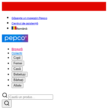
Găsește un magazin Pepco
Centrul de asistență
Română
Broșură
Colecții
Copii
Femei
Casă
Bebeluși
Bărbați
Altele