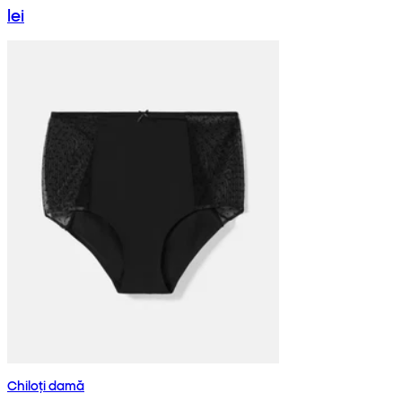
lei
Chiloți damă