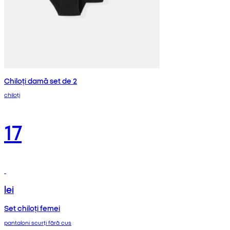
Chiloți damă set de 2
chiloți
17
lei
Set chiloți femei
pantaloni scurți fără cus