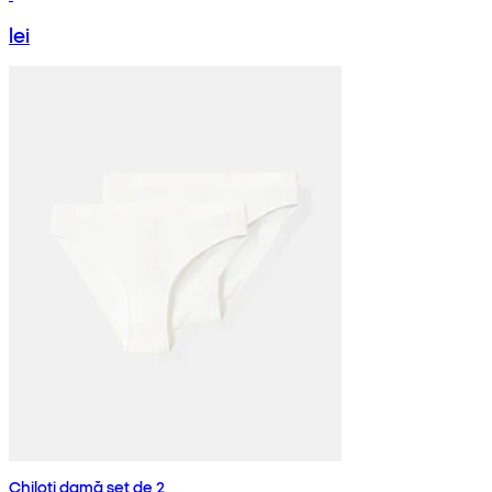
lei
Chiloți damă set de 2