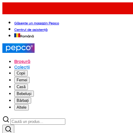
Găsește un magazin Pepco
Centrul de asistență
Română
Broșură
Colecții
Copii
Femei
Casă
Bebeluși
Bărbați
Altele