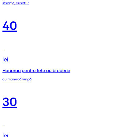
inserție, cusături
40
lei
Hanorac pentru fete cu broderie
cu mânecă lungă
30
lei