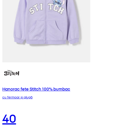
Hanorac fete Stitch 100% bumbac
cu fermoar și glugă
40