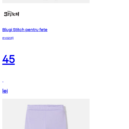
Blugi Stitch pentru fete
evazați
45
lei