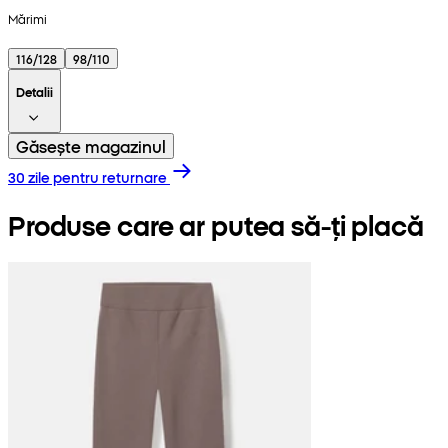
Mărimi
116/128
98/110
Detalii
Găsește magazinul
30 zile pentru returnare
Produse care ar putea să-ți placă