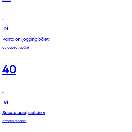
lei
Pantaloni jogging băieți
cu aspect spălat
40
lei
Șosete băieți set de 4
diverse modele