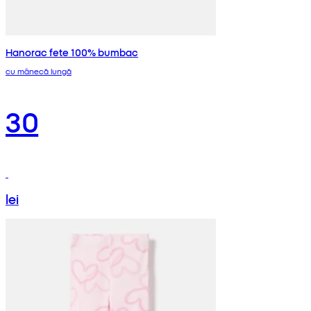
Hanorac fete 100% bumbac
cu mânecă lungă
30
lei