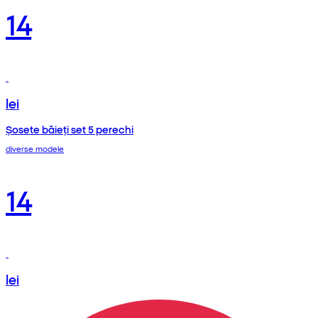
14
lei
Șosete băieți set 5 perechi
diverse modele
14
lei