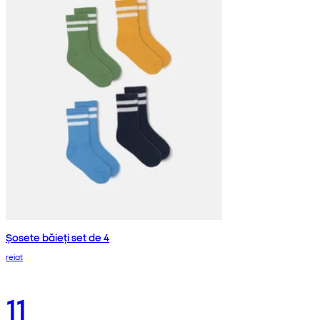
Șosete băieți set de 4
reiat
11