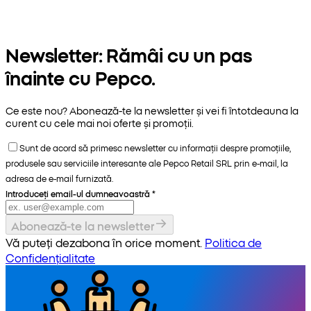
Newsletter: Rămâi cu un pas
înainte cu Pepco.
Ce este nou? Abonează-te la newsletter și vei fi întotdeauna la
curent cu cele mai noi oferte și promoții.
Sunt de acord să primesc newsletter cu informații despre promoțiile,
produsele sau serviciile interesante ale Pepco Retail SRL prin e-mail, la
adresa de e-mail furnizată.
Introduceți email-ul dumneavoastră
*
Abonează-te la newsletter
Vă puteți dezabona în orice moment.
Politica de
Confidențialitate