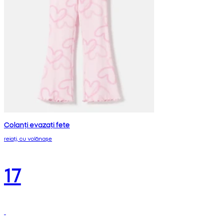
Colanți evazați fete
reiați, cu volănașe
17