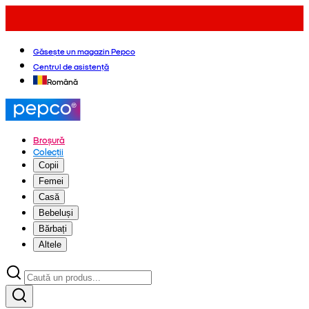
Găsește un magazin Pepco
Centrul de asistență
Română
Broșură
Colecții
Copii
Femei
Casă
Bebeluși
Bărbați
Altele