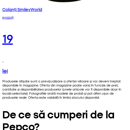
Colanți SmileyWorld
evazați
19
lei
Produsele afișate sunt o previzualizare a ofertei viitoare și vor deveni treptat
disponibile în magazine. Oferta din magazine poate varia în funcție de preț,
cantitate și disponibilitatea produselor (unele articole vor fi disponibile doar în
locații selectate). Fotografiile arată modele de probă și pot diferi ușor de
produsele reale. Oferta este valabilă în limita stocului disponibil.
De ce să cumperi de la
Pepco?