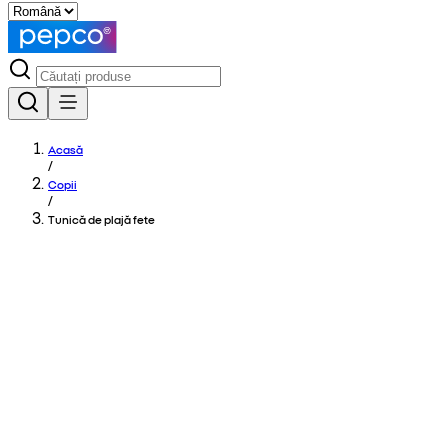
Acasă
/
Copii
/
Tunică de plajă fete