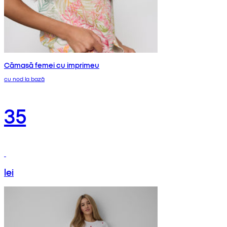
Cămașă femei cu imprimeu
cu nod la bază
35
lei