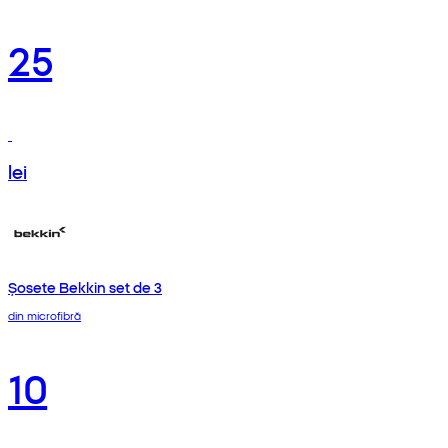
25
lei
Șosete Bekkin set de 3
din microfibră
10