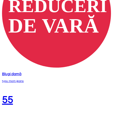
Blugi damă
typu mom jeans
55