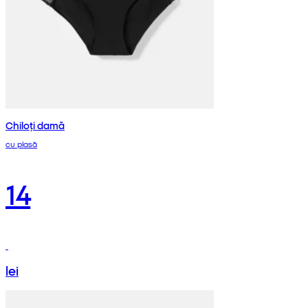
Chiloți damă
cu plasă
14
lei