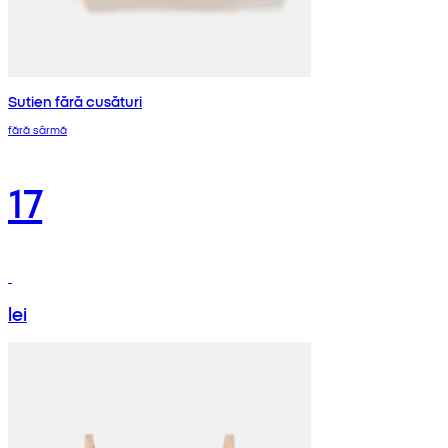
Sutien fără cusături
fără sârmă
17
lei