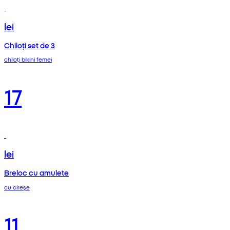
lei
Chiloți set de 3
chiloți bikini femei
17
lei
Breloc cu amulete
cu cireșe
11