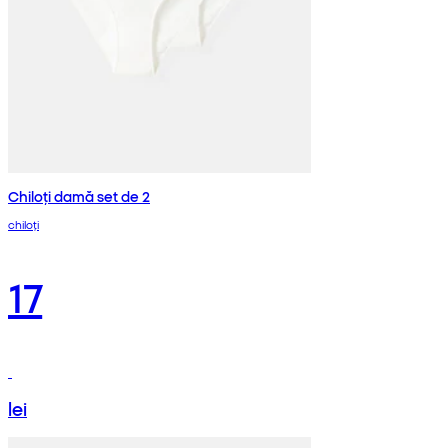
Chiloți damă set de 2
chiloți
17
lei