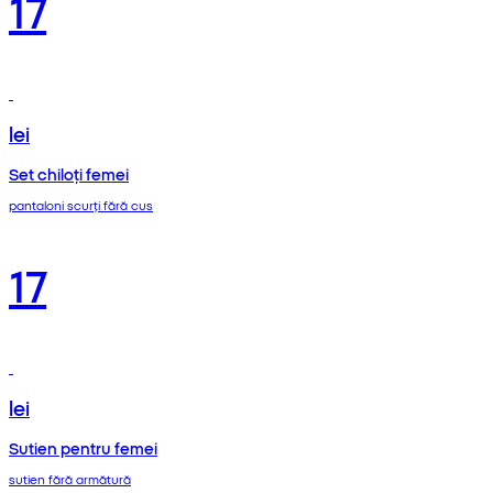
17
lei
Set chiloți femei
pantaloni scurți fără cus
17
lei
Sutien pentru femei
sutien fără armătură