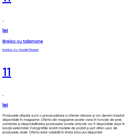
lei
Breloc cu talismane
breloc cu model floare
11
lei
Produsele afișate sunt o previzualizare a ofertei viitoare și vor deveni treptat
disponibile în magazine. Oferta din magazine poate varia în funcție de preț,
cantitate și disponibilitatea produselor (unele articole vor fi disponibile doar în
locații selectate). Fotografiile arată modele de probă și pot diferi ușor de
produsele reale. Oferta este valabilă în limita stocului disponibil.