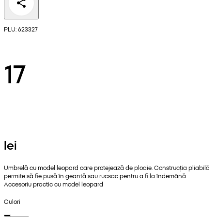
PLU: 623327
17
lei
Umbrelă cu model leopard care protejează de ploaie. Construcția pliabilă
permite să fie pusă în geantă sau rucsac pentru a fi la îndemână.
Accesoriu practic cu model leopard
Culori