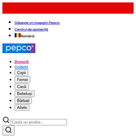
Găsește un magazin Pepco
Centrul de asistență
Română
Broșură
Colecții
Copii
Femei
Casă
Bebeluși
Bărbați
Altele