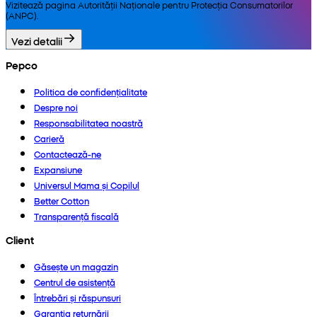
Vizitează pagina Autorității Naționale pentru Protecția Consumatorilor
(ANPC).
Vezi detalii
Pepco
Politica de confidențialitate
Despre noi
Responsabilitatea noastră
Carieră
Contactează-ne
Expansiune
Universul Mama și Copilul
Better Cotton
Transparență fiscală
Client
Găsește un magazin
Centrul de asistență
Întrebări și răspunsuri
Garanția returnării