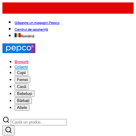
Găsește un magazin Pepco
Centrul de asistență
Română
Broșură
Colecții
Copii
Femei
Casă
Bebeluși
Bărbați
Altele