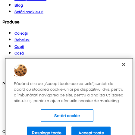
Blog
Setări cookie-uri
Produse
Colecții
Bebeluși
Copii
Casă
Femei
Bărbați
Altele
Ne găsești și pe:
Făcând clic pe „Accept toate cookie-urile”, sunteți de
acord cu stocarea cookie-urilor pe dispozitivul dvs. pentru
a îmbunătăți navigarea pe site, pentru a analiza utilizarea
site-ului și pentru a ajuta eforturile noastre de marketing.
Setări cookie
Copyright © 2026 Pepco. Toate drepturile rezervate.
Respinge toate
Accept toate