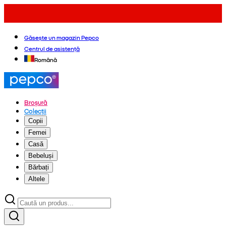
Găsește un magazin Pepco
Centrul de asistență
Română
Broșură
Colecții
Copii
Femei
Casă
Bebeluși
Bărbați
Altele