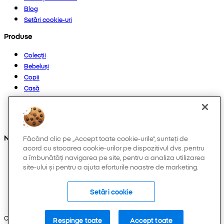
Blog
Setări cookie-uri
Produse
Colecții
Bebeluși
Copii
Casă
Femei
Bărbați
Altele
Ne găsești și pe:
Făcând clic pe „Accept toate cookie-urile”, sunteți de
acord cu stocarea cookie-urilor pe dispozitivul dvs. pentru
a îmbunătăți navigarea pe site, pentru a analiza utilizarea
site-ului și pentru a ajuta eforturile noastre de marketing.
Setări cookie
Copyright © 2026 Pepco. Toate drepturile rezervate.
Respinge toate
Accept toate