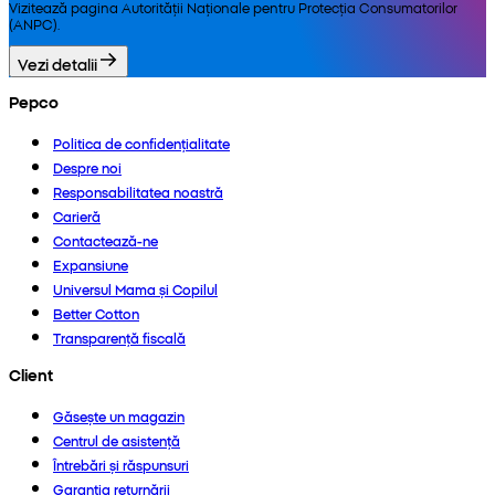
Vizitează pagina Autorității Naționale pentru Protecția Consumatorilor
(ANPC).
Vezi detalii
Pepco
Politica de confidențialitate
Despre noi
Responsabilitatea noastră
Carieră
Contactează-ne
Expansiune
Universul Mama și Copilul
Better Cotton
Transparență fiscală
Client
Găsește un magazin
Centrul de asistență
Întrebări și răspunsuri
Garanția returnării