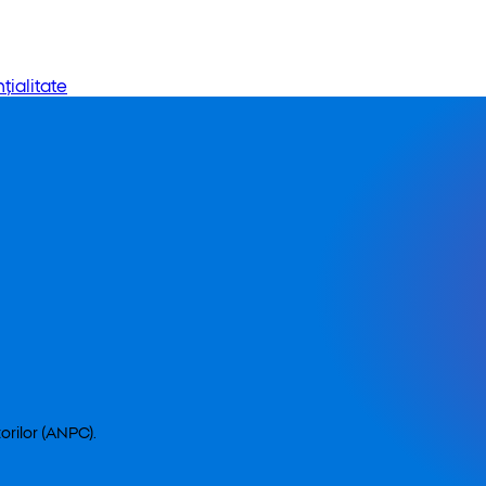
țialitate
orilor (ANPC).