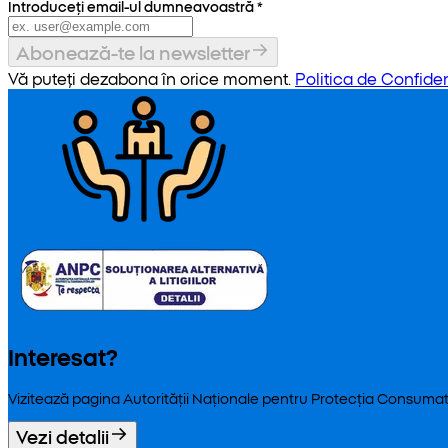
Introduceți email-ul dumneavoastră
*
Abonează-te la newsletter
Vă puteți dezabona în orice moment.
Politica de Confiden
Interesat?
Vizitează pagina Autorității Naționale pentru Protecția Consumat
Vezi detalii