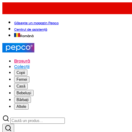
Găsește un magazin Pepco
Centrul de asistență
Română
Broșură
Colecții
Copii
Femei
Casă
Bebeluși
Bărbați
Altele