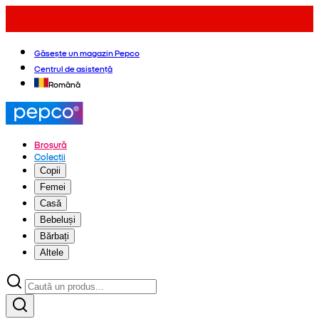
Găsește un magazin Pepco
Centrul de asistență
Română
Broșură
Colecții
Copii
Femei
Casă
Bebeluși
Bărbați
Altele