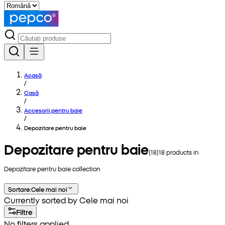
Acasă
/
Casă
/
Accesorii pentru baie
/
Depozitare pentru baie
Depozitare pentru baie
(
18
)
18
products in
Depozitare pentru baie
collection
Sortare
:
Cele mai noi
Currently sorted by Cele mai noi
Filtre
No filters applied