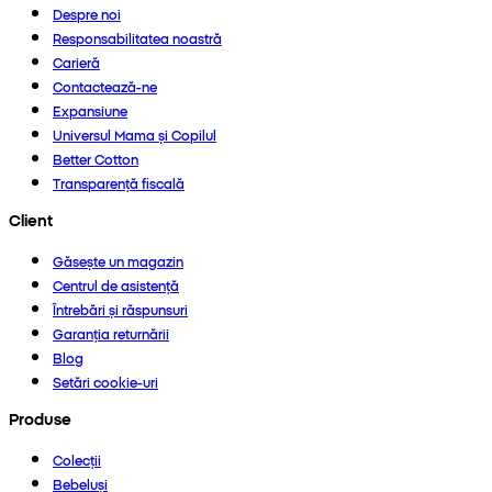
Despre noi
Responsabilitatea noastră
Carieră
Contactează-ne
Expansiune
Universul Mama și Copilul
Better Cotton
Transparență fiscală
Client
Găsește un magazin
Centrul de asistență
Întrebări și răspunsuri
Garanția returnării
Blog
Setări cookie-uri
Produse
Colecții
Bebeluși