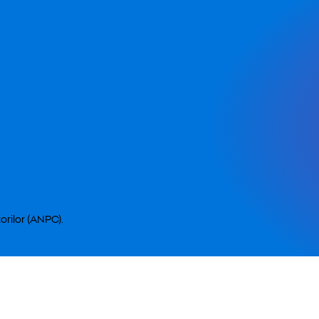
orilor (ANPC).