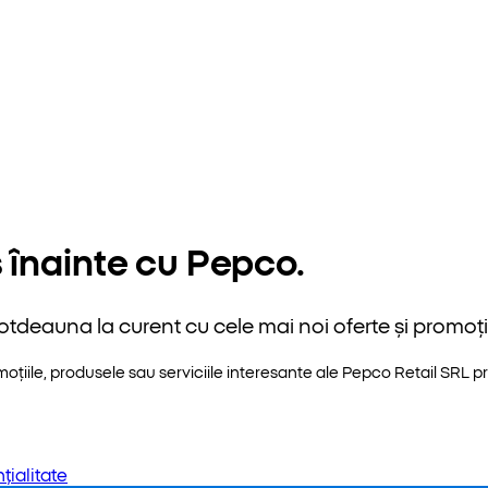
 înainte cu Pepco.
otdeauna la curent cu cele mai noi oferte și promoții
iile, produsele sau serviciile interesante ale Pepco Retail SRL pri
țialitate