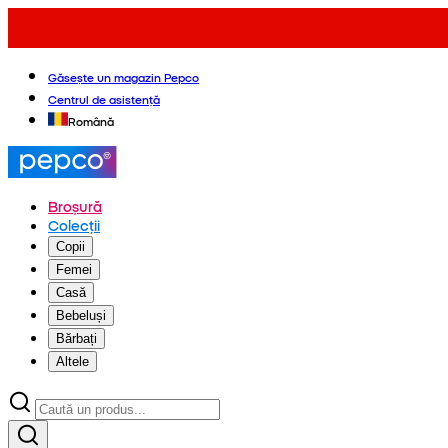
Găsește un magazin Pepco
Centrul de asistență
Română
Broșură
Colecții
Copii
Femei
Casă
Bebeluși
Bărbați
Altele