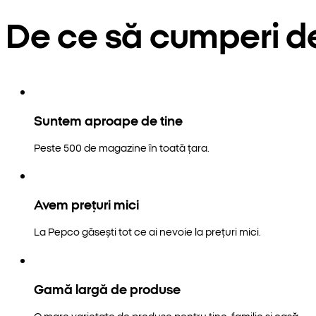
De ce să cumperi d
Suntem aproape de tine
Peste 500 de magazine în toată țara.
Avem prețuri mici
La Pepco găsești tot ce ai nevoie la prețuri mici.
Gamă largă de produse
O mare varietate de produse pentru tine, familie și casă.