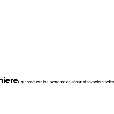
niere
(
17
)
17
products in
Dozatoare de săpun și savoniere
colle