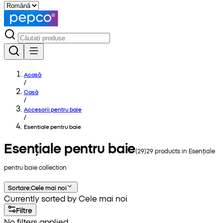
Acasă
/
Casă
/
Accesorii pentru baie
/
Esențiale pentru baie
Esențiale pentru baie
(
29
)
29
products in
Esențiale
pentru baie
collection
Sortare
:
Cele mai noi
Currently sorted by Cele mai noi
Filtre
No filters applied