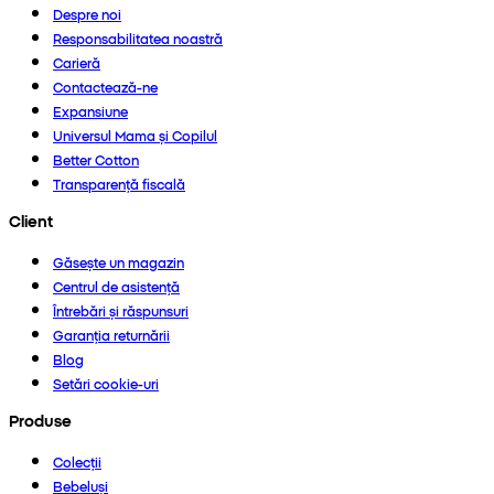
Despre noi
Responsabilitatea noastră
Carieră
Contactează-ne
Expansiune
Universul Mama și Copilul
Better Cotton
Transparență fiscală
Client
Găsește un magazin
Centrul de asistență
Întrebări și răspunsuri
Garanția returnării
Blog
Setări cookie-uri
Produse
Colecții
Bebeluși