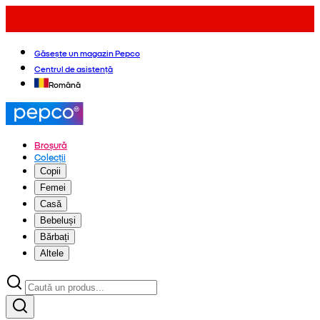
Găsește un magazin Pepco
Centrul de asistență
Română
Broșură
Colecții
Copii
Femei
Casă
Bebeluși
Bărbați
Altele