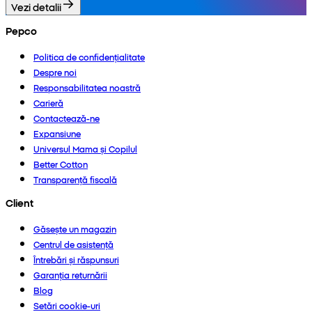
Vezi detalii
Pepco
Politica de confidențialitate
Despre noi
Responsabilitatea noastră
Carieră
Contactează-ne
Expansiune
Universul Mama și Copilul
Better Cotton
Transparență fiscală
Client
Găsește un magazin
Centrul de asistență
Întrebări și răspunsuri
Garanția returnării
Blog
Setări cookie-uri