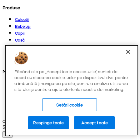
Produse
Colecții
Bebeluși
Copii
Casă
Femei
Bărbați
Altele
Ne găsești și pe:
Făcând clic pe „Accept toate cookie-urile”, sunteți de
acord cu stocarea cookie-urilor pe dispozitivul dvs. pentru
a îmbunătăți navigarea pe site, pentru a analiza utilizarea
site-ului și pentru a ajuta eforturile noastre de marketing.
Setări cookie
Copyright © 2026 Pepco. Toate drepturile rezervate.
Respinge toate
Accept toate
Selected Language: