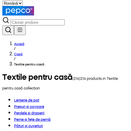
Acasă
/
Casă
/
Textile pentru casă
Textile pentru casă
(
216
)
216
products in
Textile
pentru casă
collection
Lenjerie de pat
Preșuri și covoare
Perdele si draperii
Perne și fețe de pernă
Pături și cuverturi