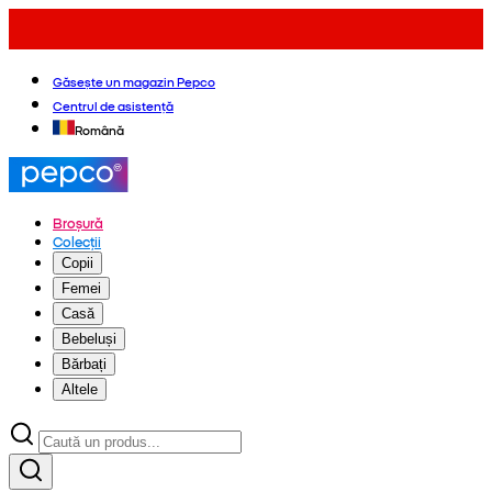
Găsește un magazin Pepco
Centrul de asistență
Română
Broșură
Colecții
Copii
Femei
Casă
Bebeluși
Bărbați
Altele