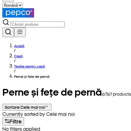
Acasă
/
Casă
/
Textile pentru casă
/
Perne și fețe de pernă
Perne și fețe de pernă
(
67
)
67
products
Sortare
:
Cele mai noi
Currently sorted by Cele mai noi
Filtre
No filters applied