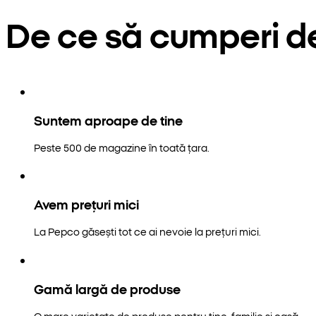
De ce să cumperi d
Suntem aproape de tine
Peste 500 de magazine în toată țara.
Avem prețuri mici
La Pepco găsești tot ce ai nevoie la prețuri mici.
Gamă largă de produse
O mare varietate de produse pentru tine, familie și casă.