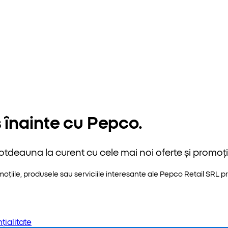
 înainte cu Pepco.
otdeauna la curent cu cele mai noi oferte și promoții
iile, produsele sau serviciile interesante ale Pepco Retail SRL pri
țialitate