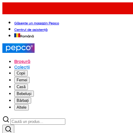
Găsește un magazin Pepco
Centrul de asistență
Română
Broșură
Colecții
Copii
Femei
Casă
Bebeluși
Bărbați
Altele