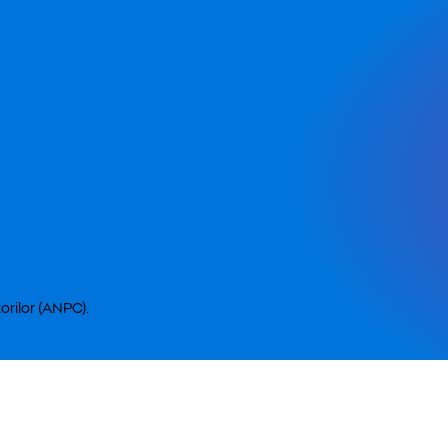
orilor (ANPC).