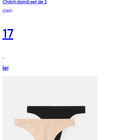
Chiloți damă set de 2
chiloți
17
lei