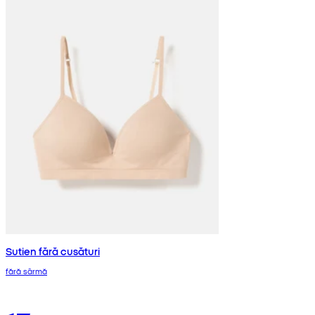
Sutien fără cusături
fără sârmă