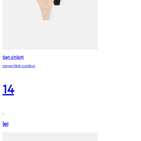
Set chiloți
tanga fără cusături
14
lei