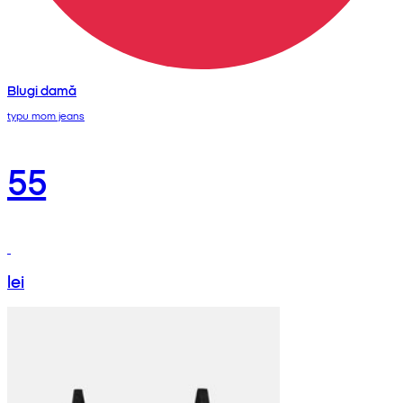
Blugi damă
typu mom jeans
55
lei