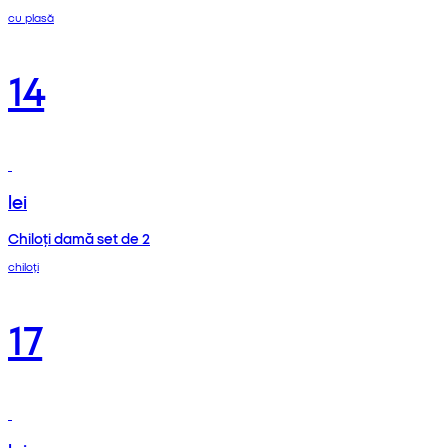
cu plasă
14
lei
Chiloți damă set de 2
chiloți
17