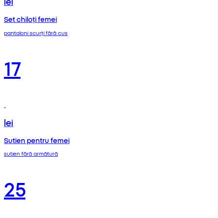
lei
Set chiloți femei
pantaloni scurți fără cus
17
lei
Sutien pentru femei
sutien fără armătură
25