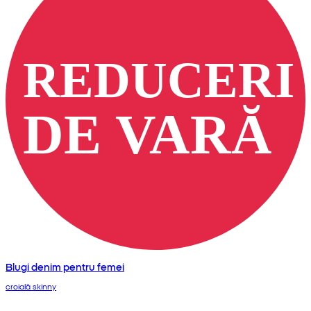
Blugi denim pentru femei
croială skinny