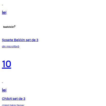
lei
Șosete Bekkin set de 3
din microfibră
10
lei
Chiloți set de 3
chiloți bikini femei