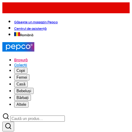
Găsește un magazin Pepco
Centrul de asistență
Română
Broșură
Colecții
Copii
Femei
Casă
Bebeluși
Bărbați
Altele