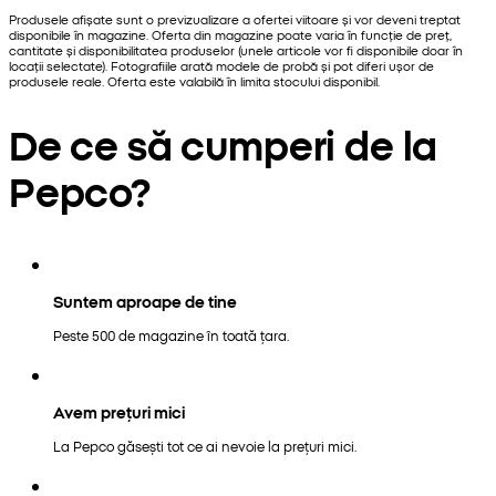
Produsele afișate sunt o previzualizare a ofertei viitoare și vor deveni treptat
disponibile în magazine. Oferta din magazine poate varia în funcție de preț,
cantitate și disponibilitatea produselor (unele articole vor fi disponibile doar în
locații selectate). Fotografiile arată modele de probă și pot diferi ușor de
produsele reale. Oferta este valabilă în limita stocului disponibil.
De ce să cumperi de la
Pepco?
Suntem aproape de tine
Peste 500 de magazine în toată țara.
Avem prețuri mici
La Pepco găsești tot ce ai nevoie la prețuri mici.