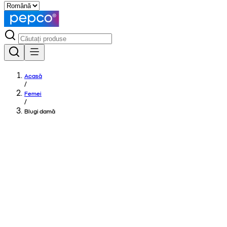
Acasă
/
Femei
/
Blugi damă