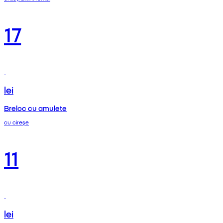
17
lei
Breloc cu amulete
cu cireșe
11
lei