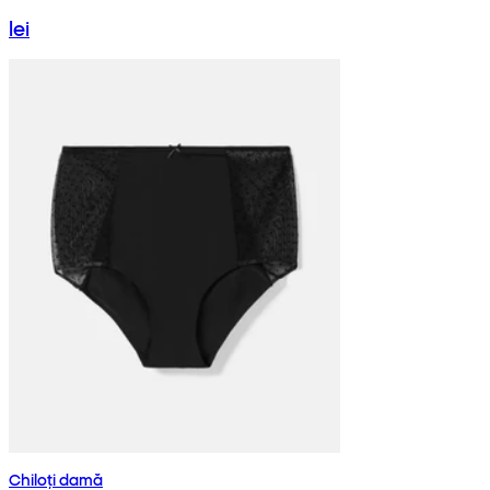
lei
Chiloți damă