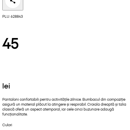
PLU: 628843
45
lei
Pantaloni confortabili pentru activitățile zilnice. Bumbacul din compoziție
asigură un material plăcut la atingere și respirabil. Croiala dreaptă și talia
clasică oferă un aspect atemporal, iar cele cinci buzunare adaugă
funcționalitate.
Culori