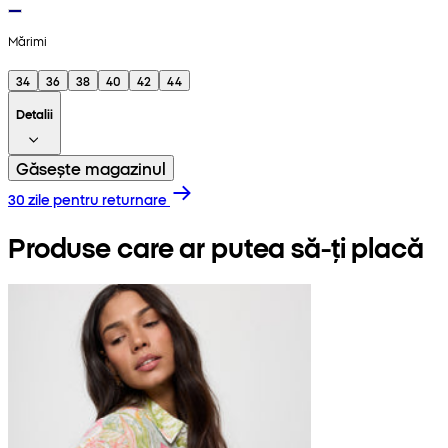
Mărimi
34
36
38
40
42
44
Detalii
Găsește magazinul
30 zile pentru returnare
Produse care ar putea să-ți placă