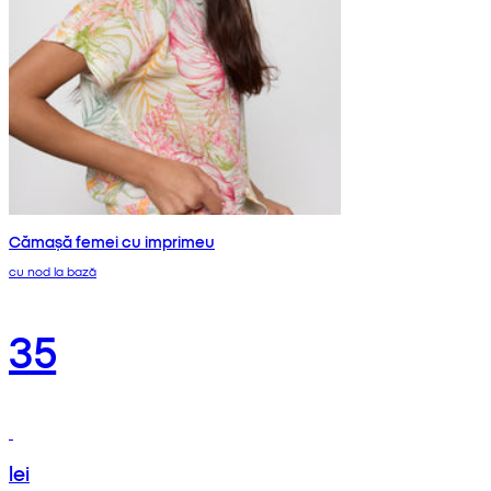
Cămașă femei cu imprimeu
cu nod la bază
35
lei