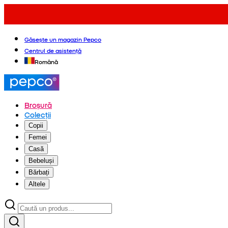
Găsește un magazin Pepco
Centrul de asistență
Română
Broșură
Colecții
Copii
Femei
Casă
Bebeluși
Bărbați
Altele