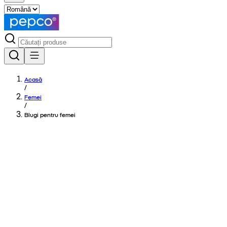
Acasă
/
Femei
/
Blugi pentru femei