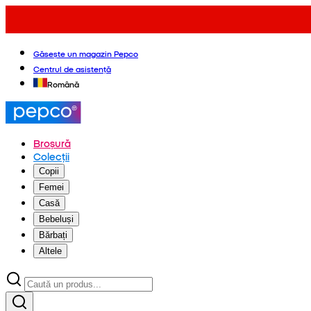
Găsește un magazin Pepco
Centrul de asistență
Română
Broșură
Colecții
Copii
Femei
Casă
Bebeluși
Bărbați
Altele