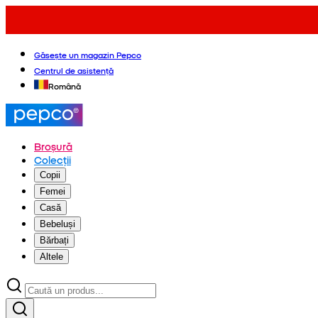
Găsește un magazin Pepco
Centrul de asistență
Română
Broșură
Colecții
Copii
Femei
Casă
Bebeluși
Bărbați
Altele