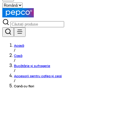
Acasă
/
Casă
/
Bucătărie și sufragerie
/
Accesorii pentru cafea și ceai
/
Cană cu flori