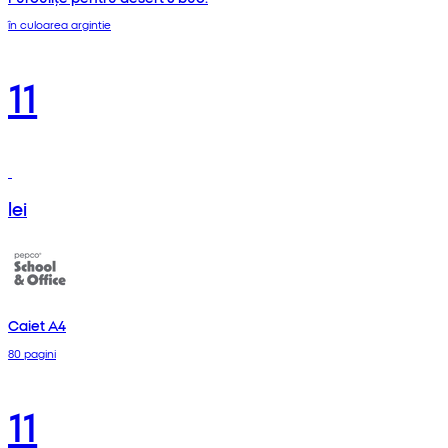
în culoarea argintie
11
lei
Caiet A4
80 pagini
11