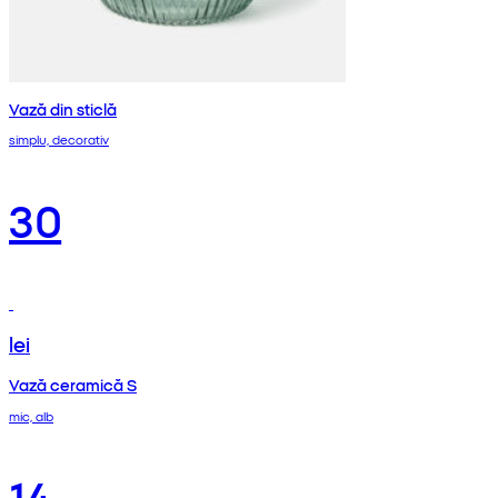
Vază din sticlă
simplu, decorativ
30
lei
Vază ceramică S
mic, alb
14