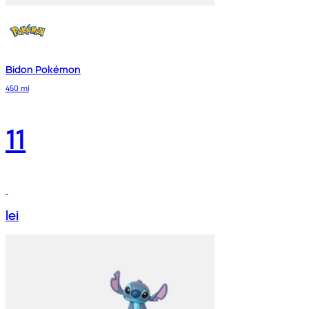
Bidon Pokémon
450 ml
11
lei