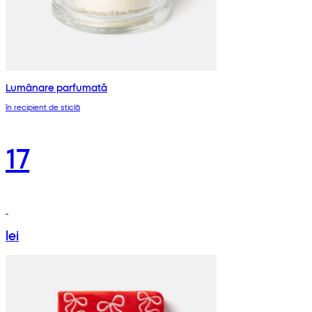
Lumânare parfumată
în recipient de sticlă
17
lei