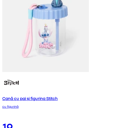
Cană cu pai și figurina Stitch
cu figurină
19