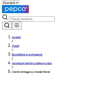
Acasă
/
Casă
/
Bucătărie și sufragerie
/
Accesorii pentru cafea și ceai
/
Cană vintage cu model floral