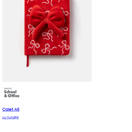
Caiet A5
cu fundiță