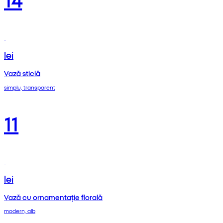
lei
Vază sticlă
simplu, transparent
11
lei
Vază cu ornamentație florală
modern, alb