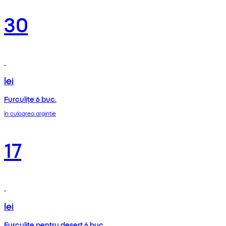
30
lei
Furculițe 6 buc.
în culoarea argintie
17
lei
Furculițe pentru desert 6 buc.