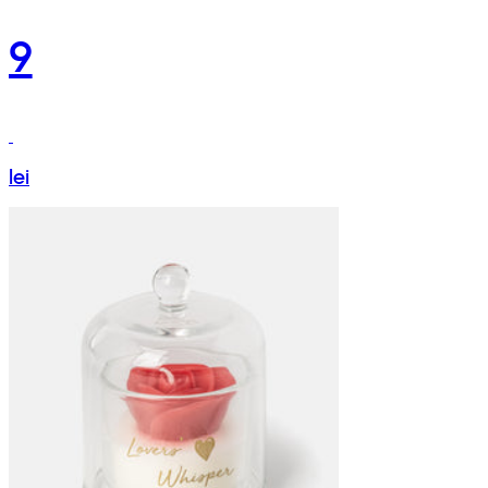
9
lei