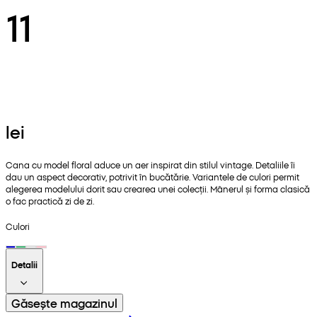
11
lei
Cana cu model floral aduce un aer inspirat din stilul vintage. Detaliile îi
dau un aspect decorativ, potrivit în bucătărie. Variantele de culori permit
alegerea modelului dorit sau crearea unei colecții. Mânerul și forma clasică
o fac practică zi de zi.
Culori
Detalii
Găsește magazinul