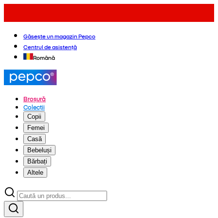
Găsește un magazin Pepco
Centrul de asistență
Română
Broșură
Colecții
Copii
Femei
Casă
Bebeluși
Bărbați
Altele