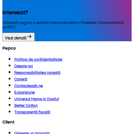
Interesat?
Vizitează pagina Autorității Naționale pentru Protecția Consumatorilor
(ANPC).
Vezi detalii
Pepco
Politica de confidențialitate
Despre noi
Responsabilitatea noastră
Carieră
Contactează-ne
Expansiune
Universul Mama și Copilul
Better Cotton
Transparență fiscală
Client
Găsește un magazin