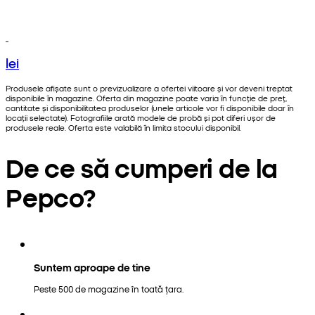
lei
Produsele afișate sunt o previzualizare a ofertei viitoare și vor deveni treptat
disponibile în magazine. Oferta din magazine poate varia în funcție de preț,
cantitate și disponibilitatea produselor (unele articole vor fi disponibile doar în
locații selectate). Fotografiile arată modele de probă și pot diferi ușor de
produsele reale. Oferta este valabilă în limita stocului disponibil.
De ce să cumperi de la
Pepco?
Suntem aproape de tine
Peste 500 de magazine în toată țara.