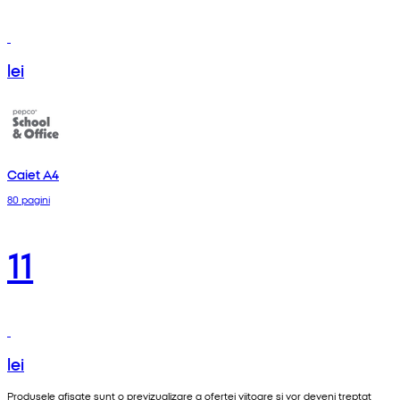
lei
Caiet A4
80 pagini
11
lei
Produsele afișate sunt o previzualizare a ofertei viitoare și vor deveni treptat