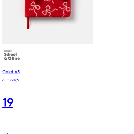
Caiet A5
cu fundiță
19