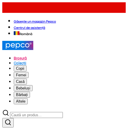
Găsește un magazin Pepco
Centrul de asistență
Română
Broșură
Colecții
Copii
Femei
Casă
Bebeluși
Bărbați
Altele