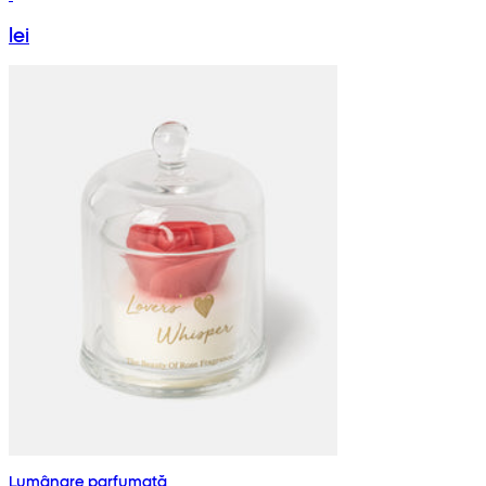
lei
Lumânare parfumată