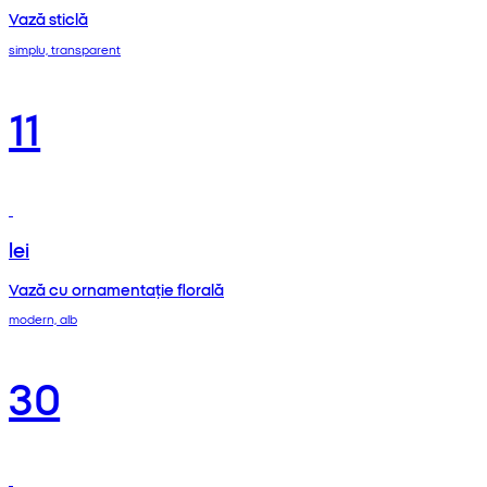
Vază sticlă
simplu, transparent
11
lei
Vază cu ornamentație florală
modern, alb
30