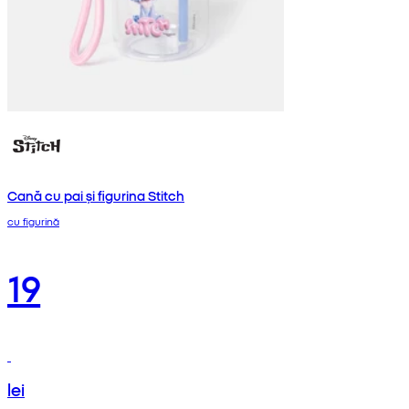
Cană cu pai și figurina Stitch
cu figurină
19
lei