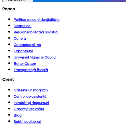
Pepco
Politica de confidențialitate
Despre noi
Responsabilitatea noastră
Carieră
Contactează-ne
Expansiune
Universul Mama și Copilul
Better Cotton
Transparență fiscală
Client
Găsește un magazin
Centrul de asistență
Întrebări și răspunsuri
Garanția returnării
Blog
Setări cookie-uri