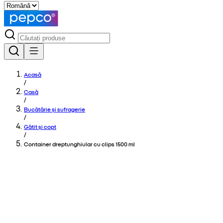
Acasă
/
Casă
/
Bucătărie și sufragerie
/
Gătit și copt
/
Container dreptunghiular cu clips 1500 ml