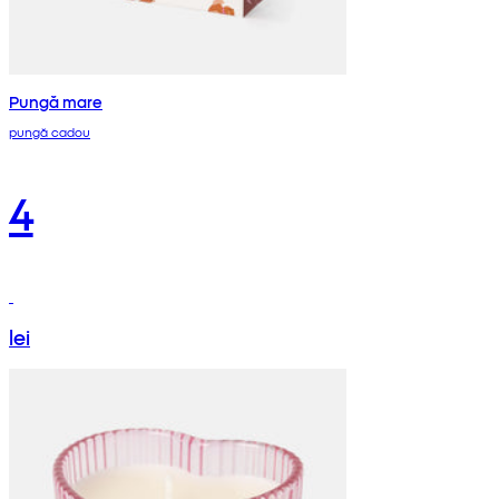
Pungă mare
pungă cadou
4
lei