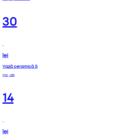
30
lei
Vază ceramică S
mic, alb
14
lei