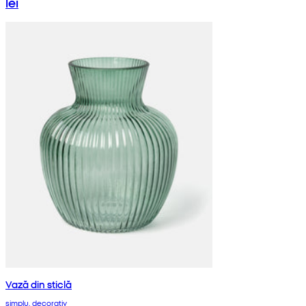
lei
Vază din sticlă
simplu, decorativ