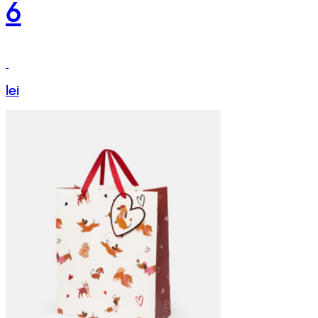
6
lei