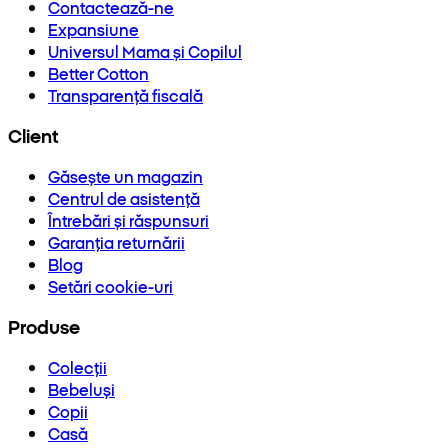
Contactează-ne
Expansiune
Universul Mama și Copilul
Better Cotton
Transparență fiscală
Client
Găsește un magazin
Centrul de asistență
Întrebări și răspunsuri
Garanția returnării
Blog
Setări cookie-uri
Produse
Colecții
Bebeluși
Copii
Casă