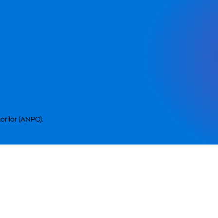
orilor (ANPC).