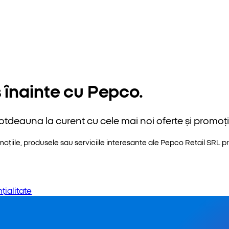
 înainte cu Pepco.
otdeauna la curent cu cele mai noi oferte și promoții
iile, produsele sau serviciile interesante ale Pepco Retail SRL pri
țialitate