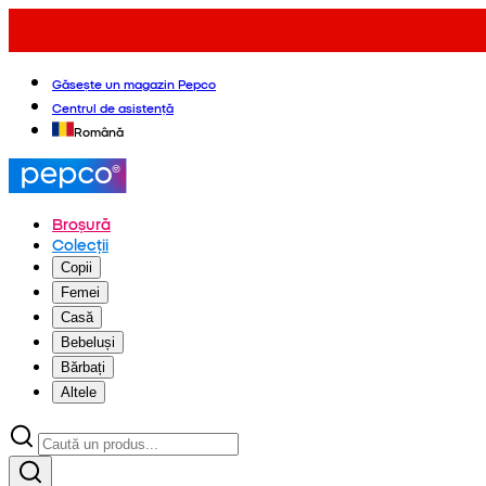
Găsește un magazin Pepco
Centrul de asistență
Română
Broșură
Colecții
Copii
Femei
Casă
Bebeluși
Bărbați
Altele