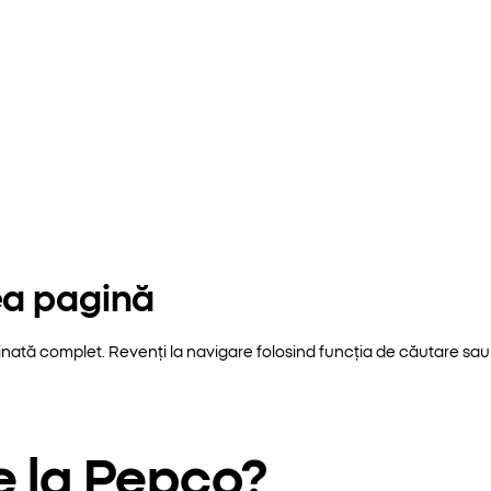
ea pagină
inată complet. Revenți la navigare folosind funcția de căutare sau 
e la Pepco?