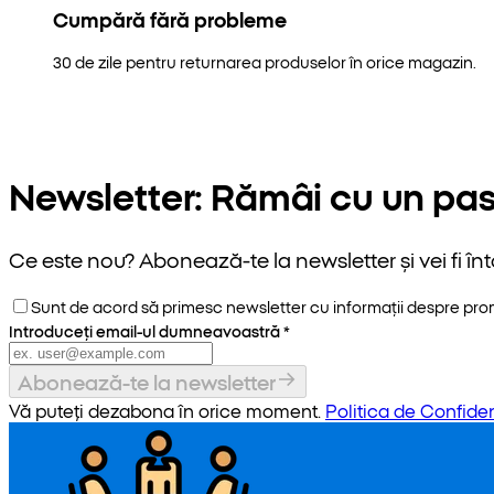
Cumpără fără probleme
30 de zile pentru returnarea produselor în orice magazin.
Newsletter: Rămâi cu un pas
Ce este nou? Abonează-te la newsletter și vei fi înt
Sunt de acord să primesc newsletter cu informații despre promoț
Introduceți email-ul dumneavoastră
*
Abonează-te la newsletter
Vă puteți dezabona în orice moment.
Politica de Confiden