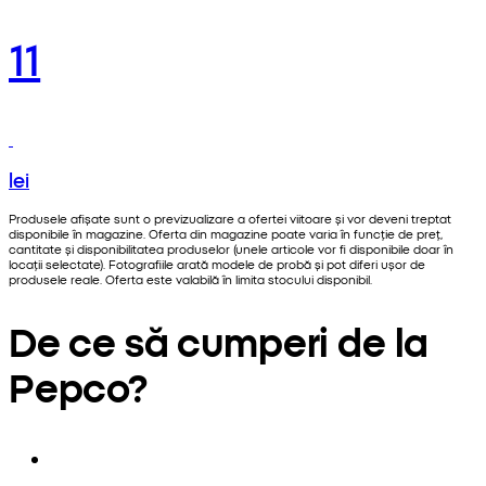
11
lei
Produsele afișate sunt o previzualizare a ofertei viitoare și vor deveni treptat
disponibile în magazine. Oferta din magazine poate varia în funcție de preț,
cantitate și disponibilitatea produselor (unele articole vor fi disponibile doar în
locații selectate). Fotografiile arată modele de probă și pot diferi ușor de
produsele reale. Oferta este valabilă în limita stocului disponibil.
De ce să cumperi de la
Pepco?