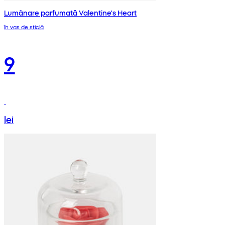
Lumânare parfumată Valentine's Heart
în vas de sticlă
9
lei