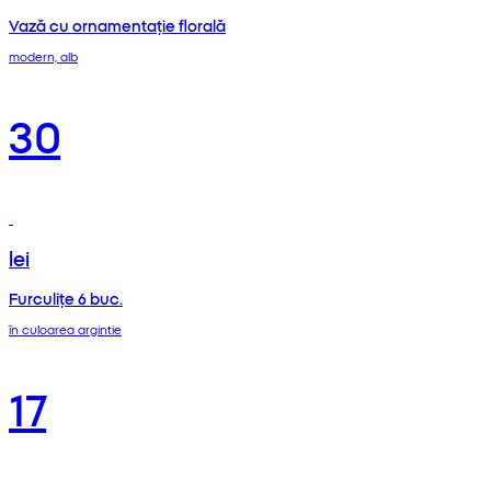
Vază cu ornamentație florală
modern, alb
30
lei
Furculițe 6 buc.
în culoarea argintie
17