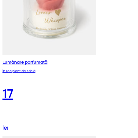
Lumânare parfumată
în recipient de sticlă
17
lei