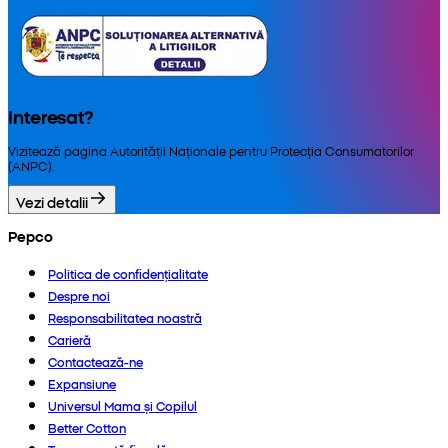
Interesat?
Vizitează pagina Autorității Naționale pentru Protecția Consumatorilor
(ANPC).
Vezi detalii
Pepco
Politica de confidențialitate
Despre noi
Responsabilitatea noastră
Carieră
Contactează-ne
Expansiune
Universul Mama și Copilul
Better Cotton