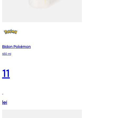
Bidon Pokémon
450 ml
11
lei