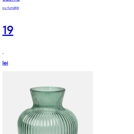
cu fundiță
19
lei