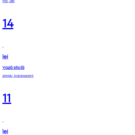
mic, alb
14
lei
Vază sticlă
simplu, transparent
11
lei