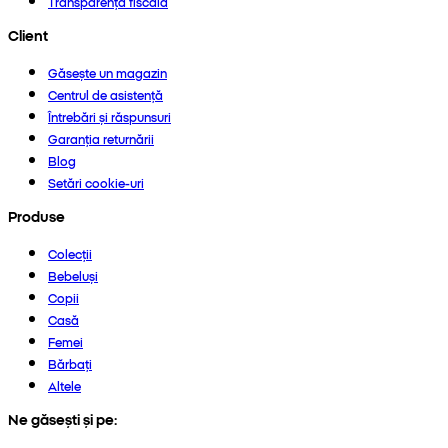
Transparență fiscală
Client
Găsește un magazin
Centrul de asistență
Întrebări și răspunsuri
Garanția returnării
Blog
Setări cookie-uri
Produse
Colecții
Bebeluși
Copii
Casă
Femei
Bărbați
Altele
Ne găsești și pe: