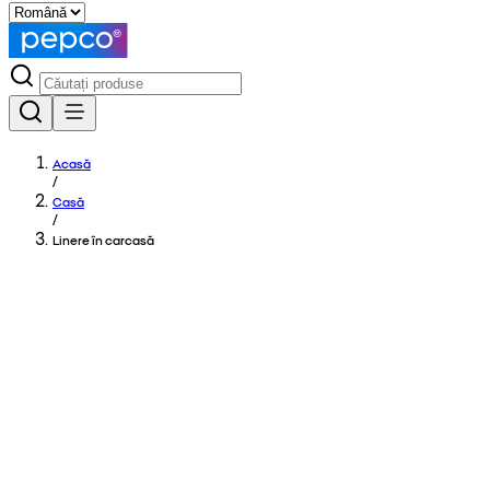
Acasă
/
Casă
/
Linere în carcasă