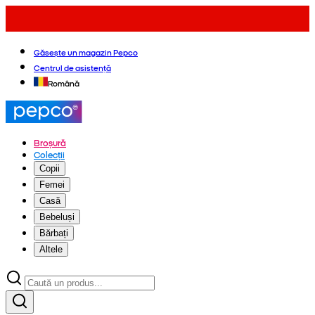
Găsește un magazin Pepco
Centrul de asistență
Română
Broșură
Colecții
Copii
Femei
Casă
Bebeluși
Bărbați
Altele