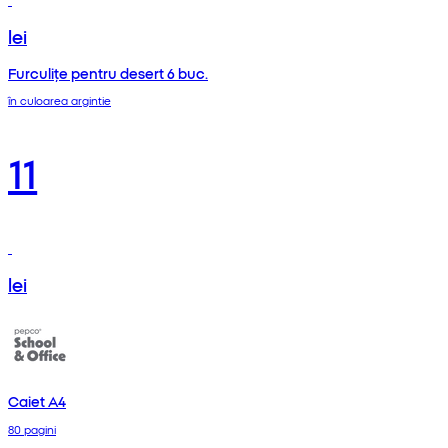
lei
Furculițe pentru desert 6 buc.
în culoarea argintie
11
lei
Caiet A4
80 pagini