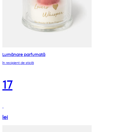
Lumânare parfumată
în recipient de sticlă
17
lei