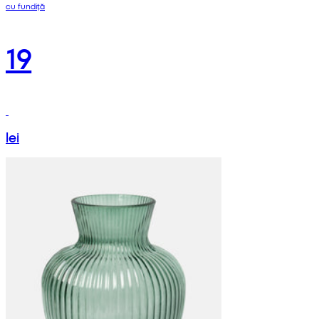
cu fundiță
19
lei