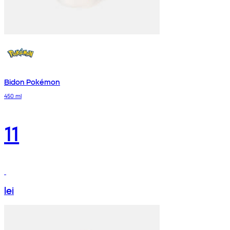
Bidon Pokémon
450 ml
11
lei