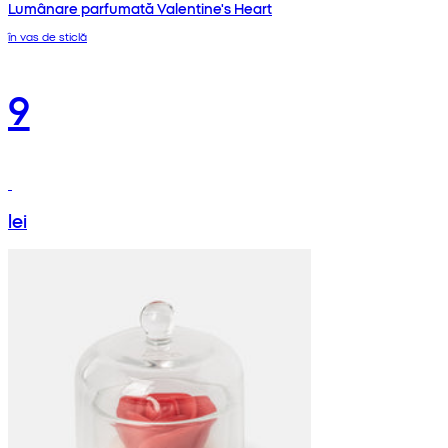
Lumânare parfumată Valentine's Heart
în vas de sticlă
9
lei