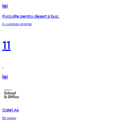
lei
Furculițe pentru desert 6 buc.
în culoarea argintie
11
lei
Caiet A4
80 pagini