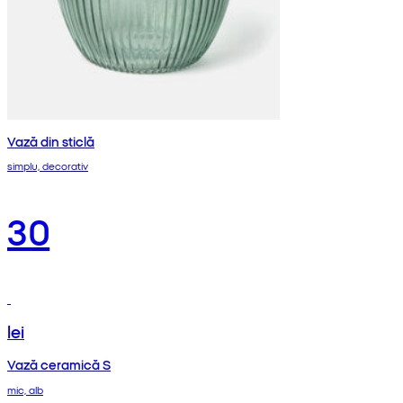
Vază din sticlă
simplu, decorativ
30
lei
Vază ceramică S
mic, alb