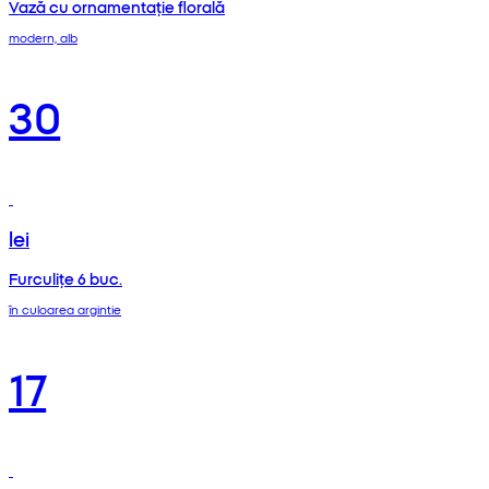
Vază cu ornamentație florală
modern, alb
30
lei
Furculițe 6 buc.
în culoarea argintie
17