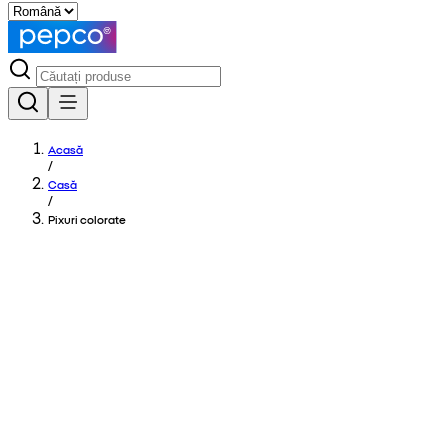
Acasă
/
Casă
/
Pixuri colorate