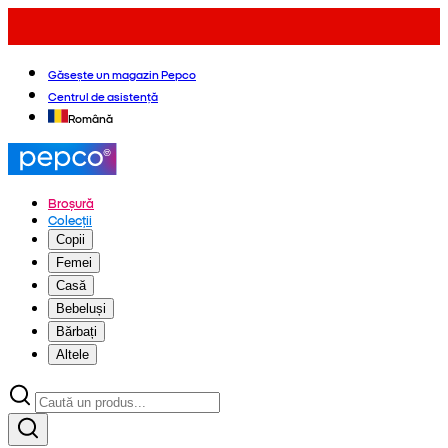
Găsește un magazin Pepco
Centrul de asistență
Română
Broșură
Colecții
Copii
Femei
Casă
Bebeluși
Bărbați
Altele