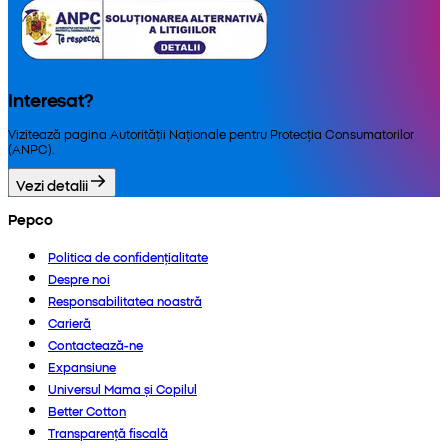
Interesat?
Vizitează pagina Autorității Naționale pentru Protecția Consumatorilor
(ANPC).
Vezi detalii
Pepco
Politica de confidențialitate
Despre noi
Responsabilitatea noastră
Carieră
Contactează-ne
Expansiune
Universul Mama și Copilul
Better Cotton
Transparență fiscală