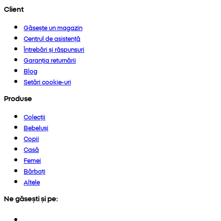
Client
Găsește un magazin
Centrul de asistență
Întrebări și răspunsuri
Garanția returnării
Blog
Setări cookie-uri
Produse
Colecții
Bebeluși
Copii
Casă
Femei
Bărbați
Altele
Ne găsești și pe: