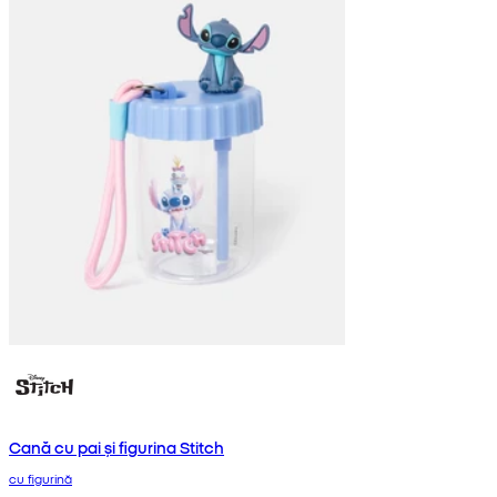
Cană cu pai și figurina Stitch
cu figurină