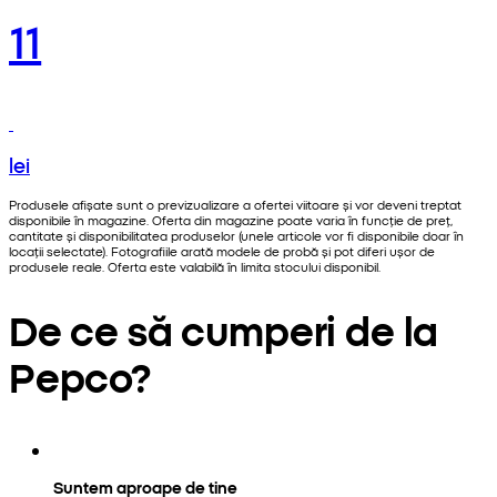
11
lei
Produsele afișate sunt o previzualizare a ofertei viitoare și vor deveni treptat
disponibile în magazine. Oferta din magazine poate varia în funcție de preț,
cantitate și disponibilitatea produselor (unele articole vor fi disponibile doar în
locații selectate). Fotografiile arată modele de probă și pot diferi ușor de
produsele reale. Oferta este valabilă în limita stocului disponibil.
De ce să cumperi de la
Pepco?
Suntem aproape de tine