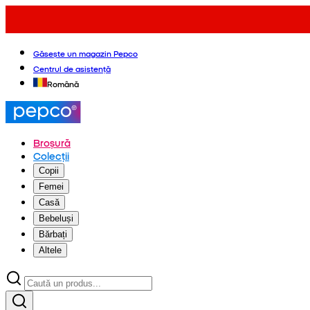
Găsește un magazin Pepco
Centrul de asistență
Română
Broșură
Colecții
Copii
Femei
Casă
Bebeluși
Bărbați
Altele