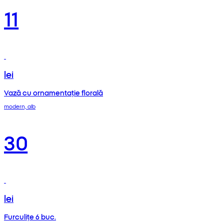
11
lei
Vază cu ornamentație florală
modern, alb
30
lei
Furculițe 6 buc.