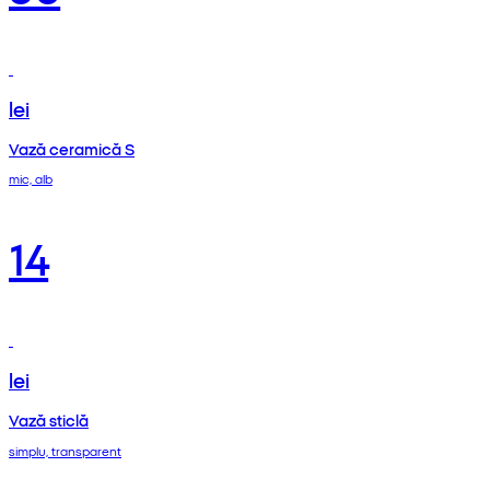
lei
Vază ceramică S
mic, alb
14
lei
Vază sticlă
simplu, transparent