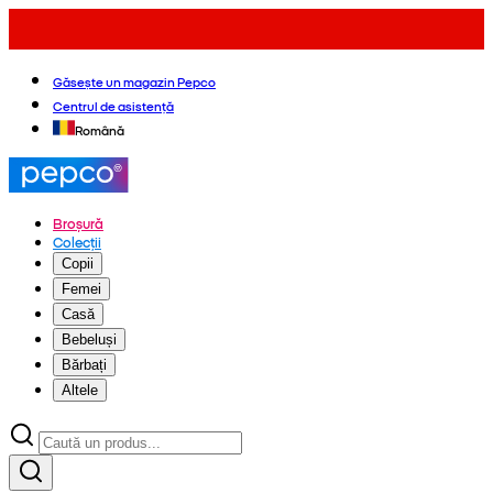
Găsește un magazin Pepco
Centrul de asistență
Română
Broșură
Colecții
Copii
Femei
Casă
Bebeluși
Bărbați
Altele