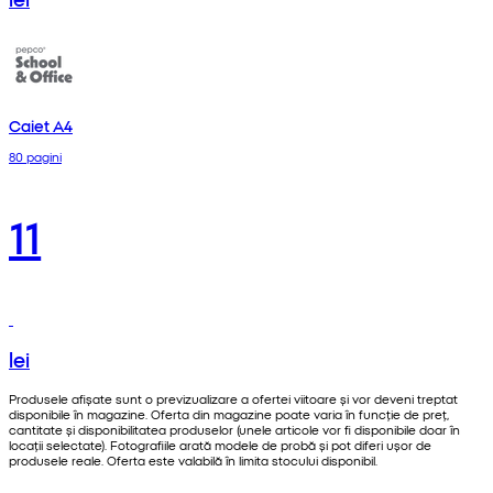
Caiet A4
80 pagini
11
lei
Produsele afișate sunt o previzualizare a ofertei viitoare și vor deveni treptat
disponibile în magazine. Oferta din magazine poate varia în funcție de preț,
cantitate și disponibilitatea produselor (unele articole vor fi disponibile doar în
locații selectate). Fotografiile arată modele de probă și pot diferi ușor de
produsele reale. Oferta este valabilă în limita stocului disponibil.