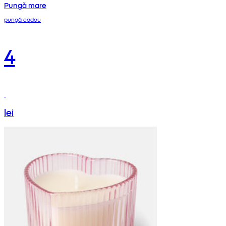
Pungă mare
pungă cadou
4
lei