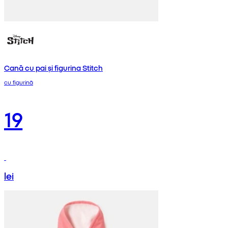
Cană cu pai și figurina Stitch
cu figurină
19
lei