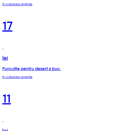
în culoarea argintie
17
lei
Furculițe pentru desert 6 buc.
în culoarea argintie
11
lei