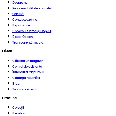
Despre noi
Responsabilitatea noastră
Carieră
Contactează-ne
Expansiune
Universul Mama și Copilul
Better Cotton
Transparență fiscală
Client
Găsește un magazin
Centrul de asistență
Întrebări și răspunsuri
Garanția returnării
Blog
Setări cookie-uri
Produse
Colecții
Bebeluși