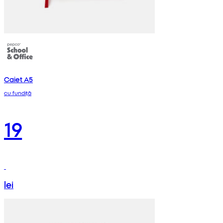
Caiet A5
cu fundiță
19
lei