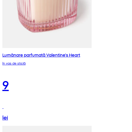
Lumânare parfumată Valentine's Heart
în vas de sticlă
9
lei