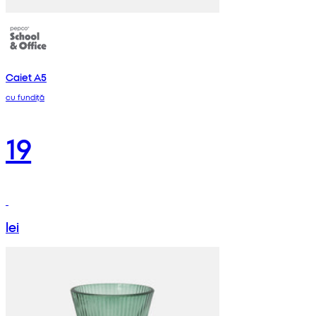
Caiet A5
cu fundiță
19
lei