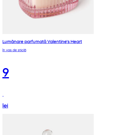
Lumânare parfumată Valentine's Heart
în vas de sticlă
9
lei