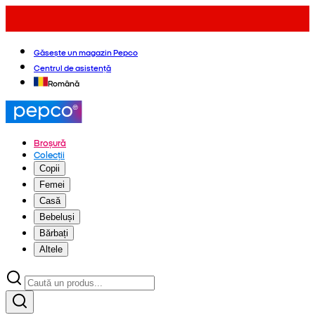
Găsește un magazin Pepco
Centrul de asistență
Română
Broșură
Colecții
Copii
Femei
Casă
Bebeluși
Bărbați
Altele