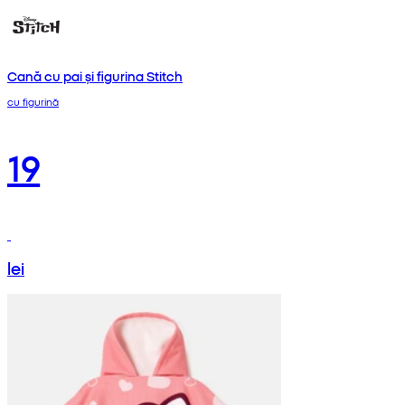
Cană cu pai și figurina Stitch
cu figurină
19
lei