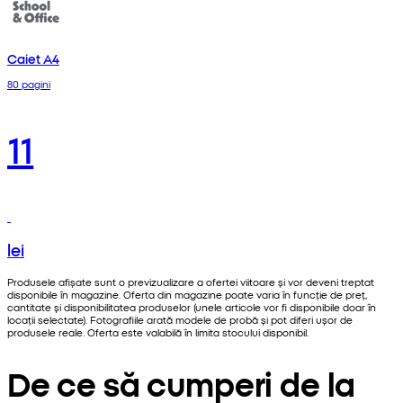
Caiet A4
80 pagini
11
lei
Produsele afișate sunt o previzualizare a ofertei viitoare și vor deveni treptat
disponibile în magazine. Oferta din magazine poate varia în funcție de preț,
cantitate și disponibilitatea produselor (unele articole vor fi disponibile doar în
locații selectate). Fotografiile arată modele de probă și pot diferi ușor de
produsele reale. Oferta este valabilă în limita stocului disponibil.
De ce să cumperi de la