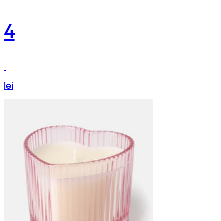
4
lei