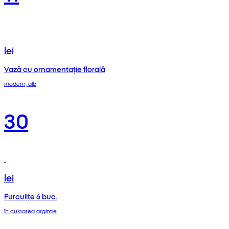
lei
Vază cu ornamentație florală
modern, alb
30
lei
Furculițe 6 buc.
în culoarea argintie