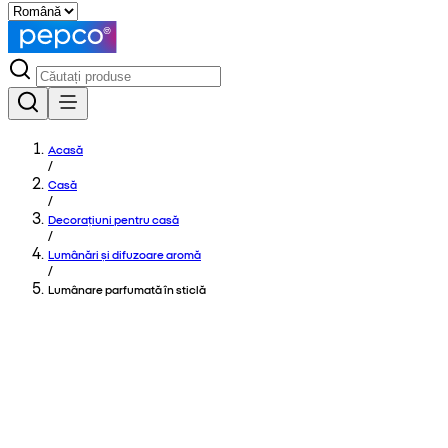
Acasă
/
Casă
/
Decorațiuni pentru casă
/
Lumânări și difuzoare aromă
/
Lumânare parfumată în sticlă