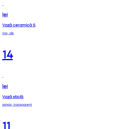
lei
Vază ceramică S
mic, alb
14
lei
Vază sticlă
simplu, transparent
11