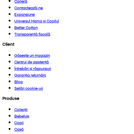
Carieră
Contactează-ne
Expansiune
Universul Mama și Copilul
Better Cotton
Transparență fiscală
Client
Găsește un magazin
Centrul de asistență
Întrebări și răspunsuri
Garanția returnării
Blog
Setări cookie-uri
Produse
Colecții
Bebeluși
Copii
Casă