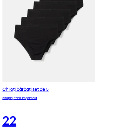
Chiloți bărbați set de 5
simple, fără imprimeu
22