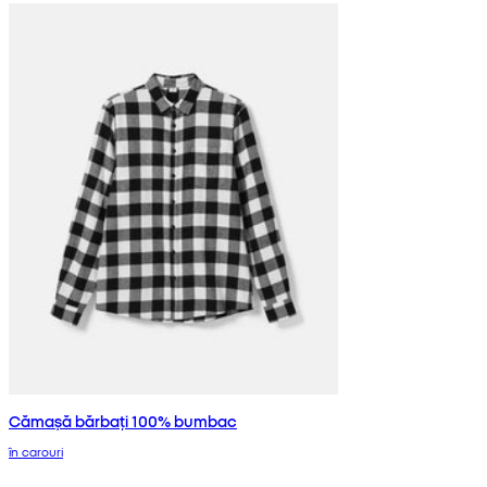
Cămașă bărbați 100% bumbac
în carouri