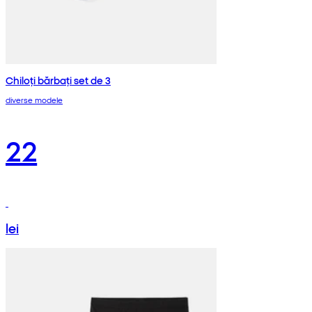
Chiloți bărbați set de 3
diverse modele
22
lei