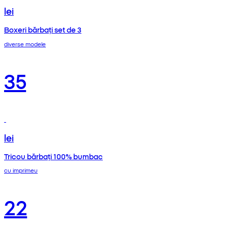
lei
Boxeri bărbați set de 3
diverse modele
35
lei
Tricou bărbați 100% bumbac
cu imprimeu
22