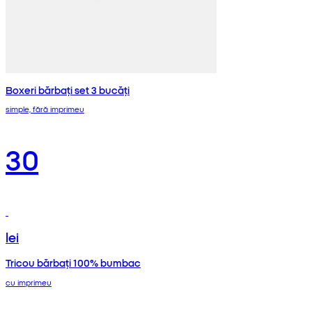
Boxeri bărbați set 3 bucăți
simple, fără imprimeu
30
lei
Tricou bărbați 100% bumbac
cu imprimeu