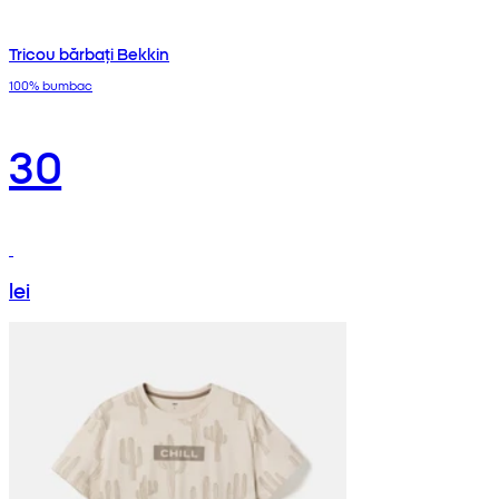
Tricou bărbați Bekkin
100% bumbac
30
lei