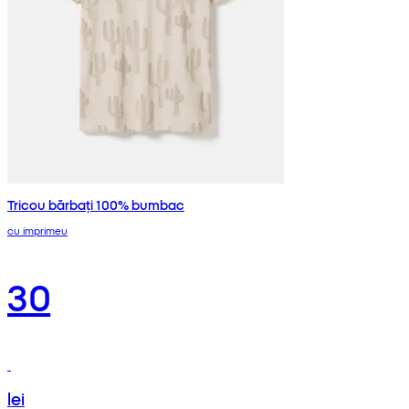
Tricou bărbați 100% bumbac
cu imprimeu
30
lei