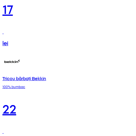
17
lei
Tricou bărbați Bekkin
100% bumbac
22