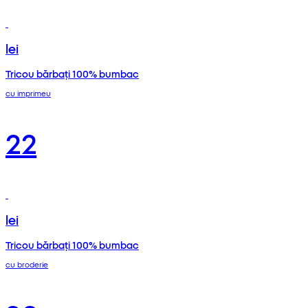
lei
Tricou bărbați 100% bumbac
cu imprimeu
22
lei
Tricou bărbați 100% bumbac
cu broderie