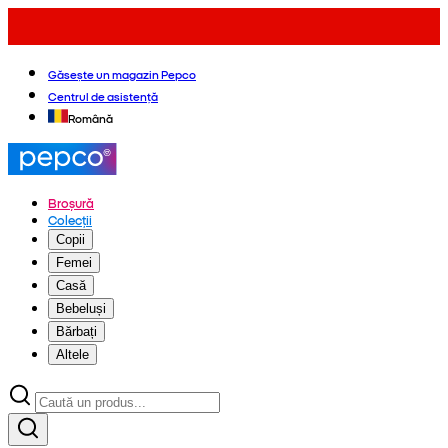
Găsește un magazin Pepco
Centrul de asistență
Română
Broșură
Colecții
Copii
Femei
Casă
Bebeluși
Bărbați
Altele