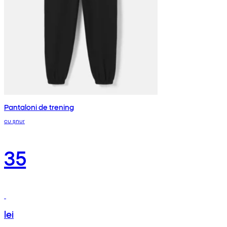
Pantaloni de trening
cu șnur
35
lei