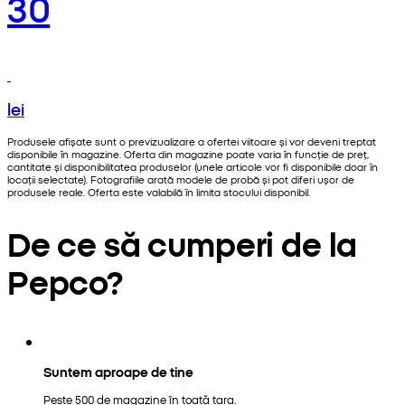
30
lei
Produsele afișate sunt o previzualizare a ofertei viitoare și vor deveni treptat
disponibile în magazine. Oferta din magazine poate varia în funcție de preț,
cantitate și disponibilitatea produselor (unele articole vor fi disponibile doar în
locații selectate). Fotografiile arată modele de probă și pot diferi ușor de
produsele reale. Oferta este valabilă în limita stocului disponibil.
De ce să cumperi de la
Pepco?
Suntem aproape de tine
Peste 500 de magazine în toată țara.