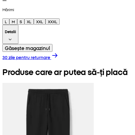
Mărimi
L
M
S
XL
XXL
XXXL
Detalii
Găsește magazinul
30 zile pentru returnare
Produse care ar putea să-ți placă