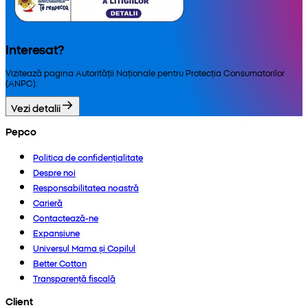
Interesat?
Vizitează pagina Autorității Naționale pentru Protecția Consumatorilor
(ANPC).
Vezi detalii
Pepco
Politica de confidențialitate
Despre noi
Responsabilitatea noastră
Carieră
Contactează-ne
Expansiune
Universul Mama și Copilul
Better Cotton
Transparență fiscală
Client