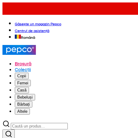
Găsește un magazin Pepco
Centrul de asistență
Română
Broșură
Colecții
Copii
Femei
Casă
Bebeluși
Bărbați
Altele