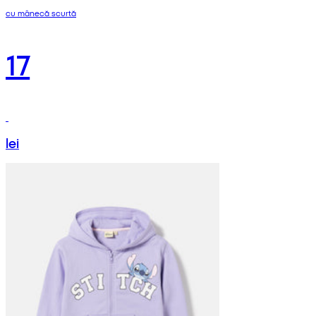
cu mânecă scurtă
17
lei