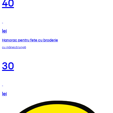
40
lei
Hanorac pentru fete cu broderie
cu mânecă lungă
30
lei