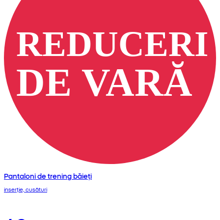
Pantaloni de trening băieți
inserție, cusături