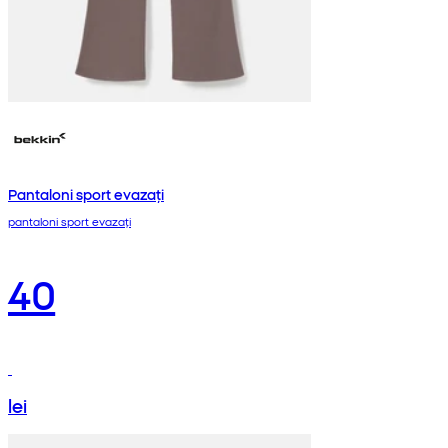
Pantaloni sport evazați
pantaloni sport evazați
40
lei