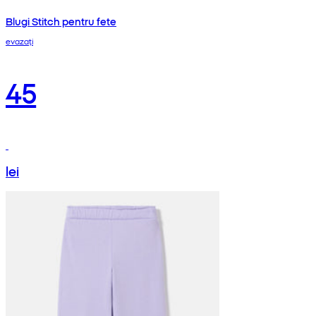
Blugi Stitch pentru fete
evazați
45
lei