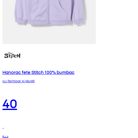
Hanorac fete Stitch 100% bumbac
cu fermoar și glugă
40
lei