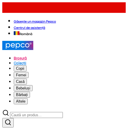
Găsește un magazin Pepco
Centrul de asistență
Română
Broșură
Colecții
Copii
Femei
Casă
Bebeluși
Bărbați
Altele