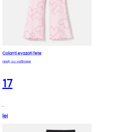
Colanți evazați fete
reiați, cu volănașe
17
lei