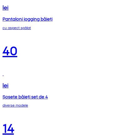
lei
Pantaloni jogging băieți
cu aspect spălat
40
lei
Șosete băieți set de 4
diverse modele
14