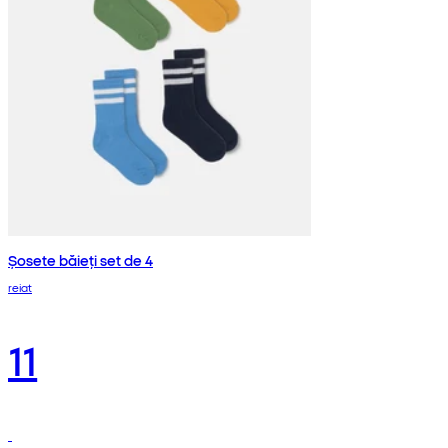
Șosete băieți set de 4
reiat
11