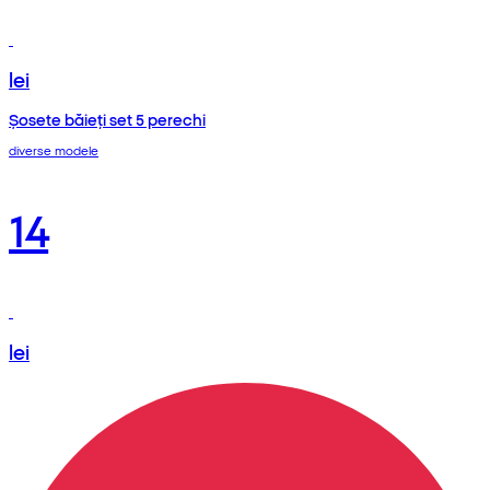
lei
Șosete băieți set 5 perechi
diverse modele
14
lei