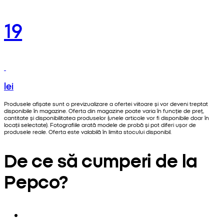
19
lei
Produsele afișate sunt o previzualizare a ofertei viitoare și vor deveni treptat
disponibile în magazine. Oferta din magazine poate varia în funcție de preț,
cantitate și disponibilitatea produselor (unele articole vor fi disponibile doar în
locații selectate). Fotografiile arată modele de probă și pot diferi ușor de
produsele reale. Oferta este valabilă în limita stocului disponibil.
De ce să cumperi de la
Pepco?