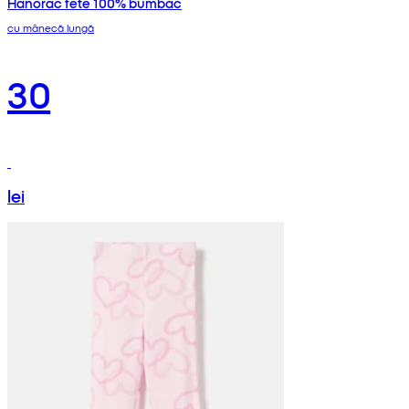
Hanorac fete 100% bumbac
cu mânecă lungă
30
lei