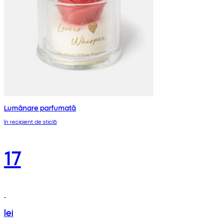
Lumânare parfumată
în recipient de sticlă
17
lei