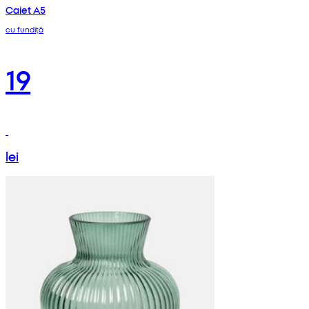
Caiet A5
cu fundiță
19
lei