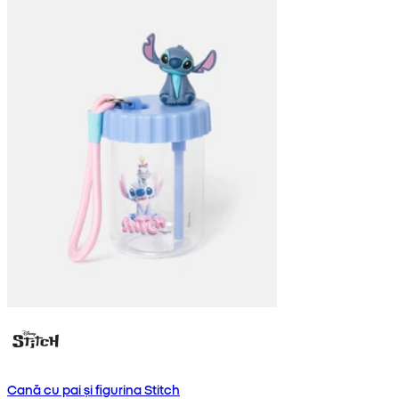
Cană cu pai și figurina Stitch