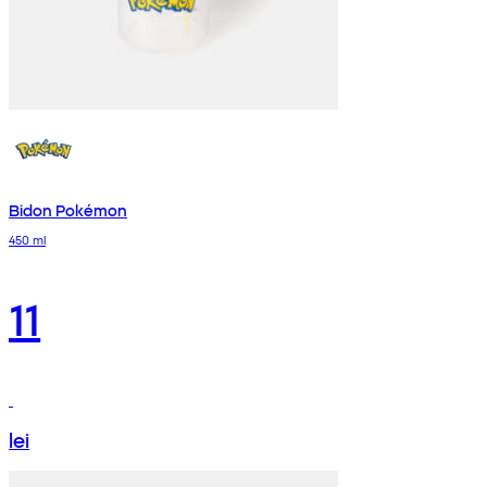
Bidon Pokémon
450 ml
11
lei