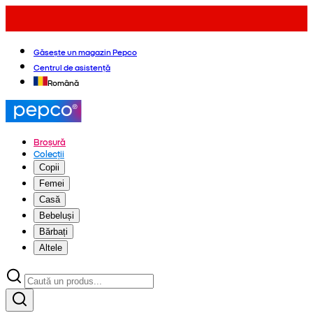
Găsește un magazin Pepco
Centrul de asistență
Română
Broșură
Colecții
Copii
Femei
Casă
Bebeluși
Bărbați
Altele