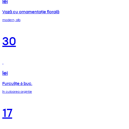
lei
Vază cu ornamentație florală
modern, alb
30
lei
Furculițe 6 buc.
în culoarea argintie
17