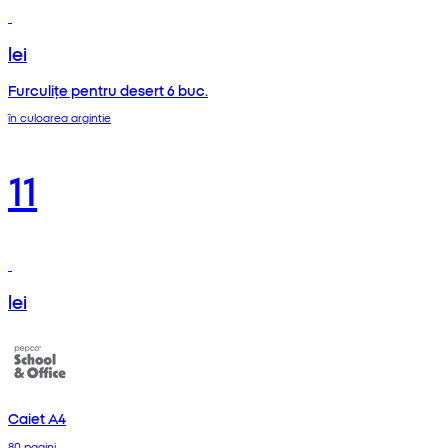
lei
Furculițe pentru desert 6 buc.
în culoarea argintie
11
lei
Caiet A4
80 pagini