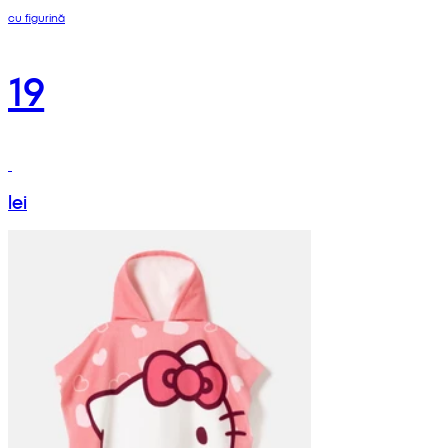
cu figurină
19
lei