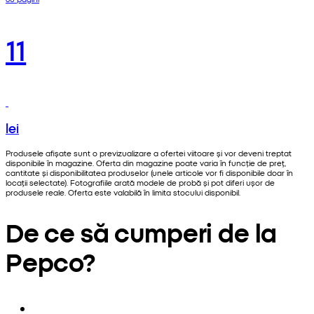
11
lei
Produsele afișate sunt o previzualizare a ofertei viitoare și vor deveni treptat
disponibile în magazine. Oferta din magazine poate varia în funcție de preț,
cantitate și disponibilitatea produselor (unele articole vor fi disponibile doar în
locații selectate). Fotografiile arată modele de probă și pot diferi ușor de
produsele reale. Oferta este valabilă în limita stocului disponibil.
De ce să cumperi de la
Pepco?