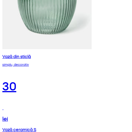
Vază din sticlă
simplu, decorativ
30
lei
Vază ceramică S