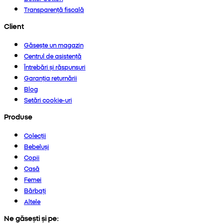
Transparență fiscală
Client
Găsește un magazin
Centrul de asistență
Întrebări și răspunsuri
Garanția returnării
Blog
Setări cookie-uri
Produse
Colecții
Bebeluși
Copii
Casă
Femei
Bărbați
Altele
Ne găsești și pe: