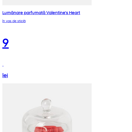
Lumânare parfumată Valentine's Heart
în vas de sticlă
9
lei