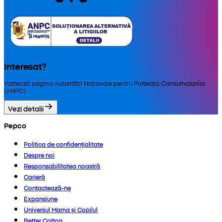
Interesat?
Vizitează pagina Autorității Naționale pentru Protecția Consumatorilor
(ANPC).
Vezi detalii
Pepco
Politica de confidențialitate
Despre noi
Responsabilitatea noastră
Carieră
Contactează-ne
Expansiune
Universul Mama și Copilul
Better Cotton