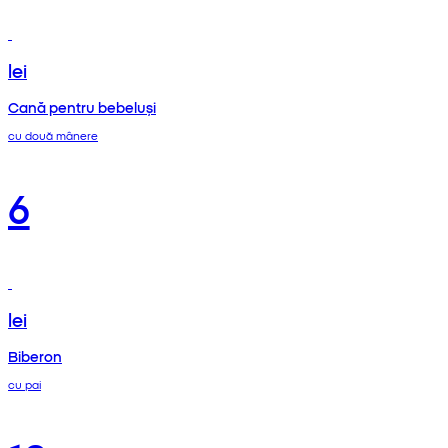
lei
Cană pentru bebeluși
cu două mânere
6
lei
Biberon
cu pai