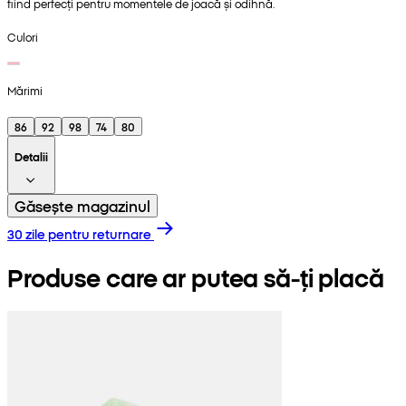
fiind perfecți pentru momentele de joacă și odihnă.
Culori
Mărimi
86
92
98
74
80
Detalii
Găsește magazinul
30 zile pentru returnare
Produse care ar putea să-ți placă