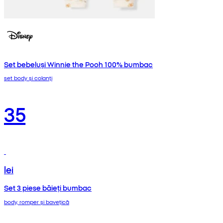
Set bebeluși Winnie the Pooh 100% bumbac
set body și colanți
35
lei
Set 3 piese băieți bumbac
body, romper și bavețică