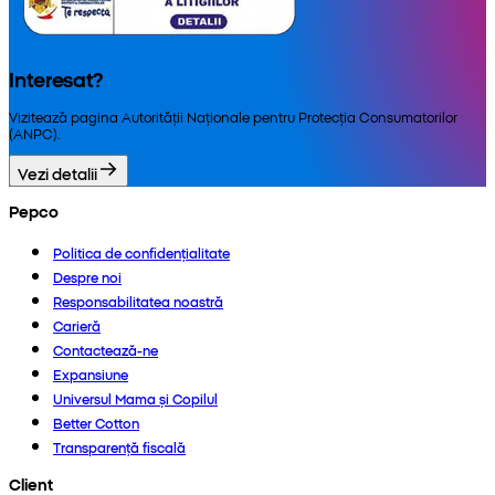
Interesat?
Vizitează pagina Autorității Naționale pentru Protecția Consumatorilor
(ANPC).
Vezi detalii
Pepco
Politica de confidențialitate
Despre noi
Responsabilitatea noastră
Carieră
Contactează-ne
Expansiune
Universul Mama și Copilul
Better Cotton
Transparență fiscală
Client