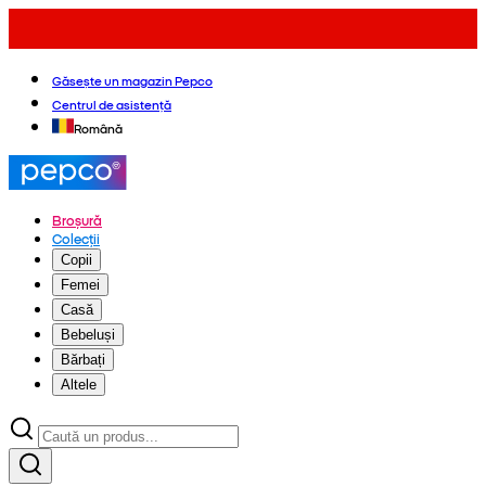
Găsește un magazin Pepco
Centrul de asistență
Română
Broșură
Colecții
Copii
Femei
Casă
Bebeluși
Bărbați
Altele