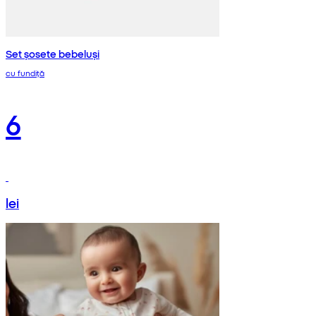
Set șosete bebeluși
cu fundiță
6
lei