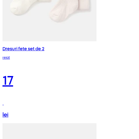
Dresuri fete set de 2
reiat
17
lei