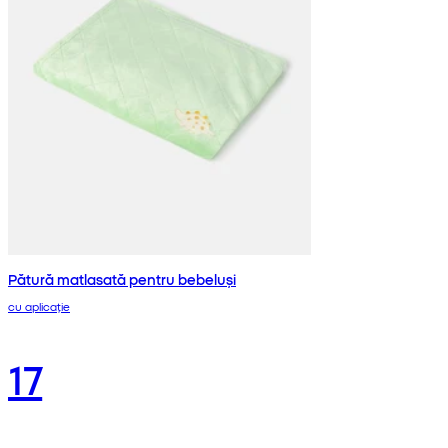
Pătură matlasată pentru bebeluși
cu aplicație
17