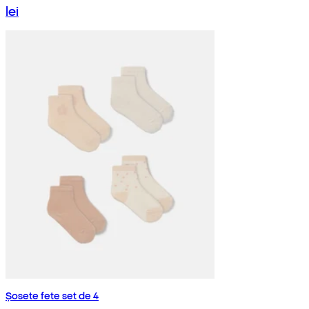
lei
Șosete fete set de 4