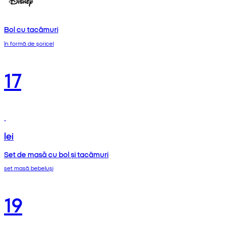
Bol cu tacâmuri
în formă de șoricel
17
lei
Set de masă cu bol și tacâmuri
set masă bebeluși
19