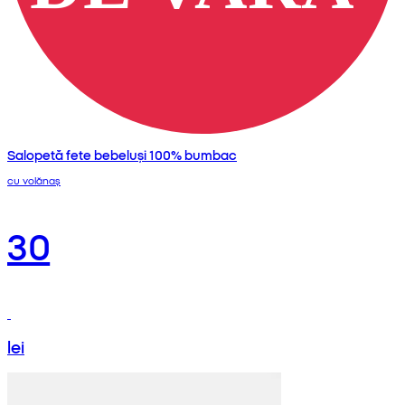
Salopetă fete bebeluși 100% bumbac
cu volănaș
30
lei