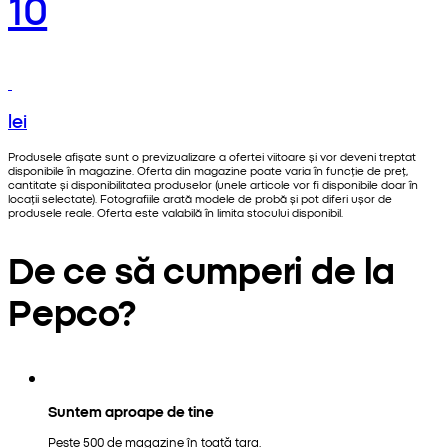
10
lei
Produsele afișate sunt o previzualizare a ofertei viitoare și vor deveni treptat
disponibile în magazine. Oferta din magazine poate varia în funcție de preț,
cantitate și disponibilitatea produselor (unele articole vor fi disponibile doar în
locații selectate). Fotografiile arată modele de probă și pot diferi ușor de
produsele reale. Oferta este valabilă în limita stocului disponibil.
De ce să cumperi de la
Pepco?
Suntem aproape de tine
Peste 500 de magazine în toată țara.