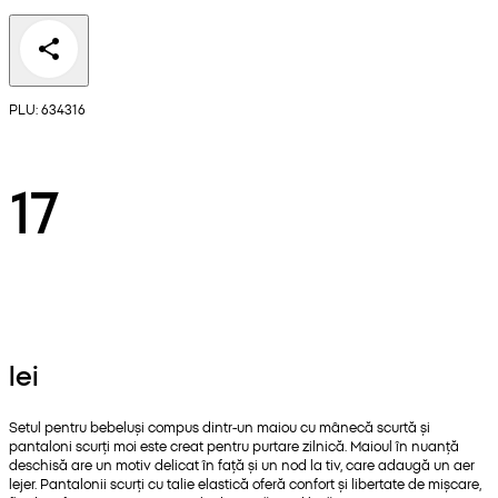
PLU: 634316
17
lei
Setul pentru bebeluși compus dintr-un maiou cu mânecă scurtă și
pantaloni scurți moi este creat pentru purtare zilnică. Maioul în nuanță
deschisă are un motiv delicat în față și un nod la tiv, care adaugă un aer
lejer. Pantalonii scurți cu talie elastică oferă confort și libertate de mișcare,