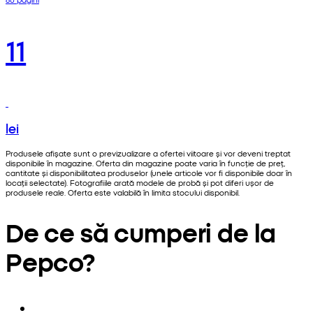
11
lei
Produsele afișate sunt o previzualizare a ofertei viitoare și vor deveni treptat
disponibile în magazine. Oferta din magazine poate varia în funcție de preț,
cantitate și disponibilitatea produselor (unele articole vor fi disponibile doar în
locații selectate). Fotografiile arată modele de probă și pot diferi ușor de
produsele reale. Oferta este valabilă în limita stocului disponibil.
De ce să cumperi de la
Pepco?