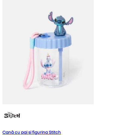
Cană cu pai și figurina Stitch