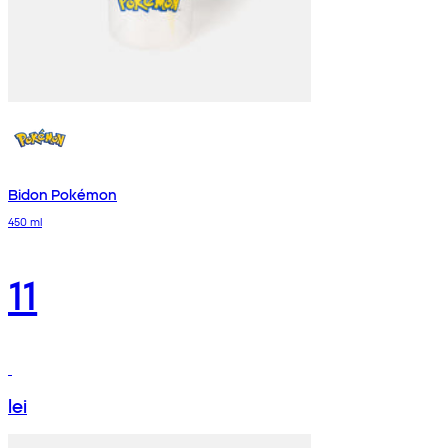
Bidon Pokémon
450 ml
11
lei