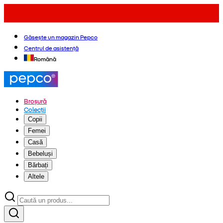
Găsește un magazin Pepco
Centrul de asistență
Română
Broșură
Colecții
Copii
Femei
Casă
Bebeluși
Bărbați
Altele