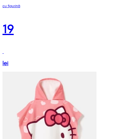
cu figurină
19
lei