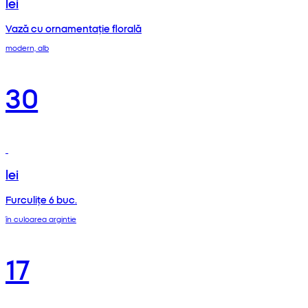
lei
Vază cu ornamentație florală
modern, alb
30
lei
Furculițe 6 buc.
în culoarea argintie
17