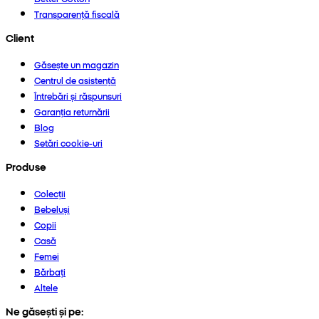
Transparență fiscală
Client
Găsește un magazin
Centrul de asistență
Întrebări și răspunsuri
Garanția returnării
Blog
Setări cookie-uri
Produse
Colecții
Bebeluși
Copii
Casă
Femei
Bărbați
Altele
Ne găsești și pe: