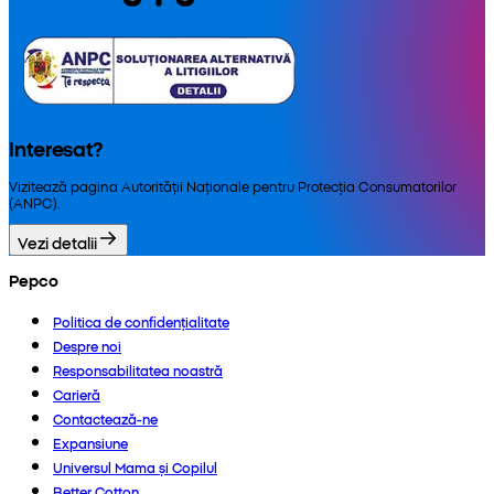
Interesat?
Vizitează pagina Autorității Naționale pentru Protecția Consumatorilor
(ANPC).
Vezi detalii
Pepco
Politica de confidențialitate
Despre noi
Responsabilitatea noastră
Carieră
Contactează-ne
Expansiune
Universul Mama și Copilul
Better Cotton