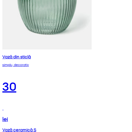
Vază din sticlă
simplu, decorativ
30
lei
Vază ceramică S