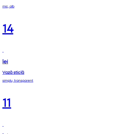
mic, alb
14
lei
Vază sticlă
simplu, transparent
11