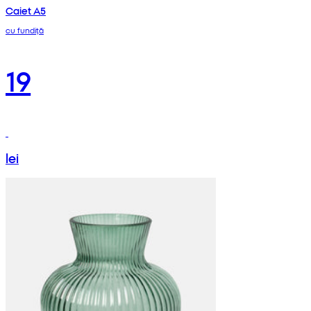
Caiet A5
cu fundiță
19
lei