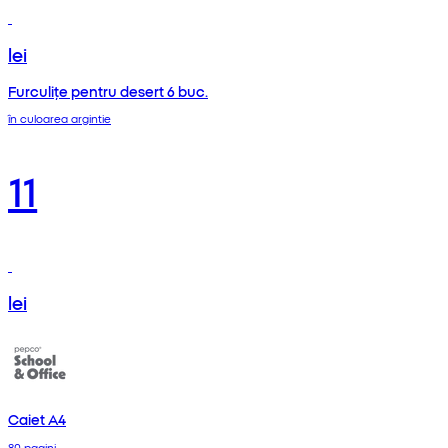
lei
Furculițe pentru desert 6 buc.
în culoarea argintie
11
lei
Caiet A4
80 pagini