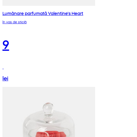
Lumânare parfumată Valentine's Heart
în vas de sticlă
9
lei