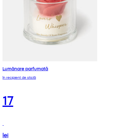
Lumânare parfumată
în recipient de sticlă
17
lei