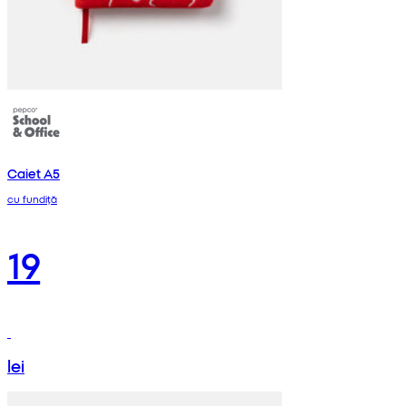
Caiet A5
cu fundiță
19
lei