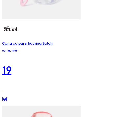
Cană cu pai și figurina Stitch
cu figurină
19
lei