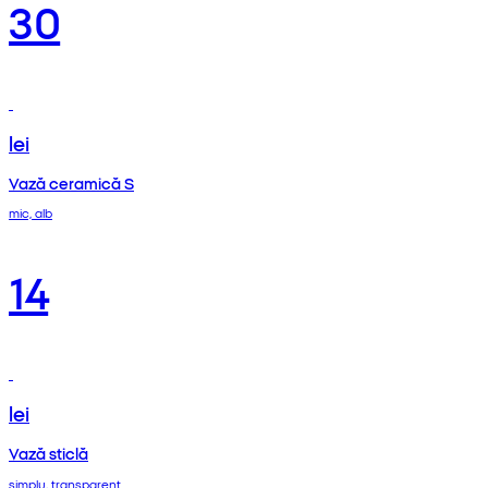
30
lei
Vază ceramică S
mic, alb
14
lei
Vază sticlă
simplu, transparent