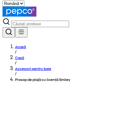
Acasă
/
Casă
/
Accesorii pentru baie
/
Prosop de plajă cu licență Smiley