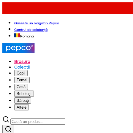
Găsește un magazin Pepco
Centrul de asistență
Română
Broșură
Colecții
Copii
Femei
Casă
Bebeluși
Bărbați
Altele