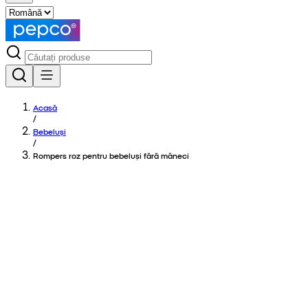
Acasă
/
Bebeluși
/
Rompers roz pentru bebeluși fără mâneci