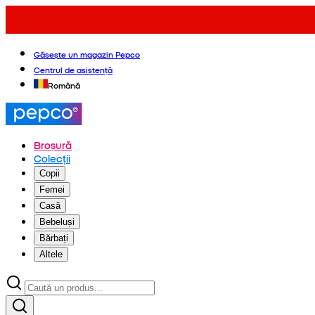
Găsește un magazin Pepco
Centrul de asistență
Română
Broșură
Colecții
Copii
Femei
Casă
Bebeluși
Bărbați
Altele