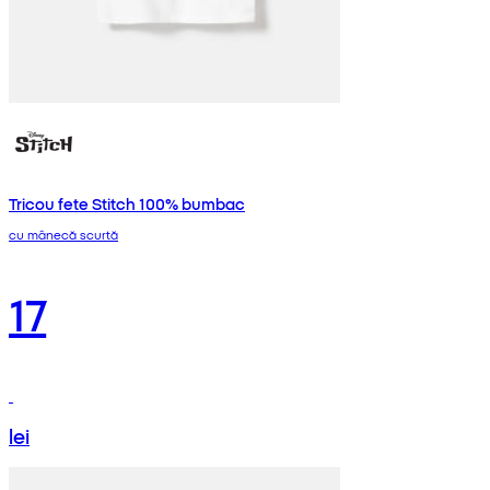
Tricou fete Stitch 100% bumbac
cu mânecă scurtă
17
lei