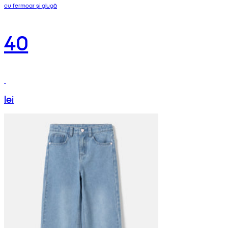
cu fermoar și glugă
40
lei