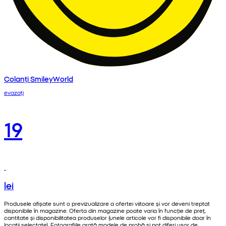
Colanți SmileyWorld
evazați
19
lei
Produsele afișate sunt o previzualizare a ofertei viitoare și vor deveni treptat
disponibile în magazine. Oferta din magazine poate varia în funcție de preț,
cantitate și disponibilitatea produselor (unele articole vor fi disponibile doar în
locații selectate). Fotografiile arată modele de probă și pot diferi ușor de