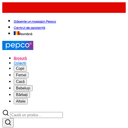
Găsește un magazin Pepco
Centrul de asistență
Română
Broșură
Colecții
Copii
Femei
Casă
Bebeluși
Bărbați
Altele