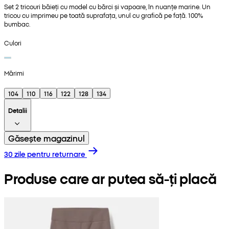
Set 2 tricouri băieți cu model cu bărci și vapoare, în nuanțe marine. Un
tricou cu imprimeu pe toată suprafața, unul cu grafică pe față. 100%
bumbac.
Culori
Mărimi
104
110
116
122
128
134
Detalii
Găsește magazinul
30 zile pentru returnare
Produse care ar putea să-ți placă