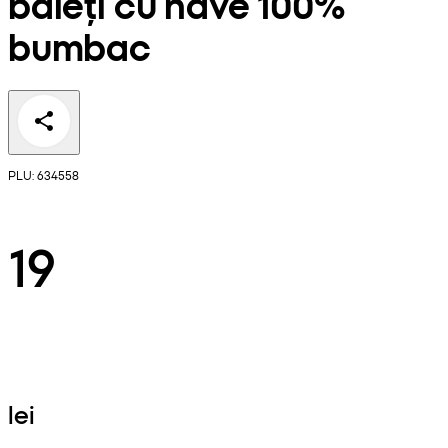
băieți cu nave 100%
bumbac
PLU: 634558
19
lei