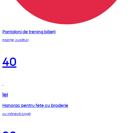
Pantaloni de trening băieți
inserție, cusături
40
lei
Hanorac pentru fete cu broderie
cu mânecă lungă