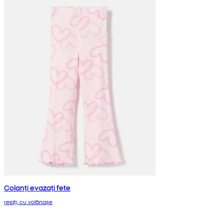
Colanți evazați fete
reiați, cu volănașe