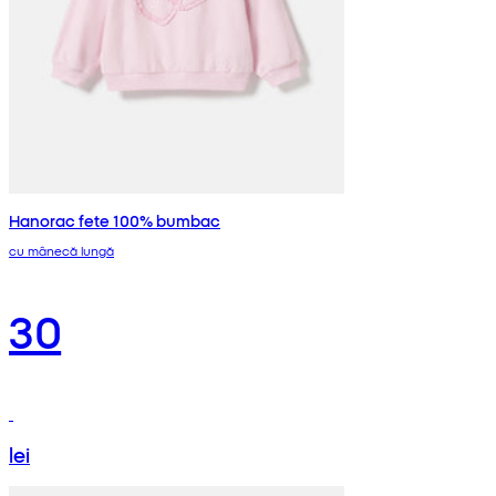
Hanorac fete 100% bumbac
cu mânecă lungă
30
lei