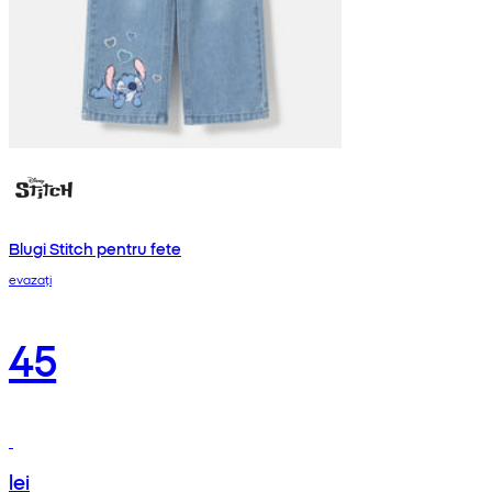
Blugi Stitch pentru fete
evazați
45
lei