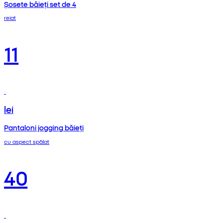
Șosete băieți set de 4
reiat
11
lei
Pantaloni jogging băieți
cu aspect spălat
40