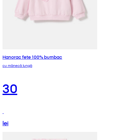
Hanorac fete 100% bumbac
cu mânecă lungă
30
lei