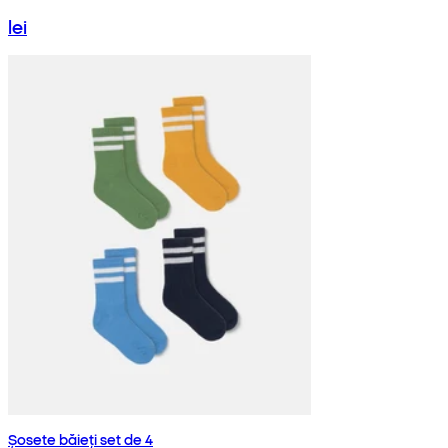
lei
Șosete băieți set de 4