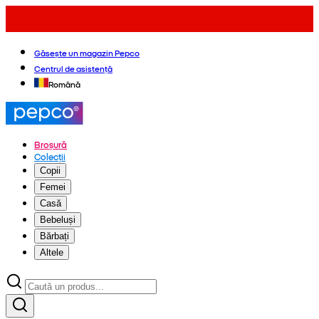
Găsește un magazin Pepco
Centrul de asistență
Română
Broșură
Colecții
Copii
Femei
Casă
Bebeluși
Bărbați
Altele