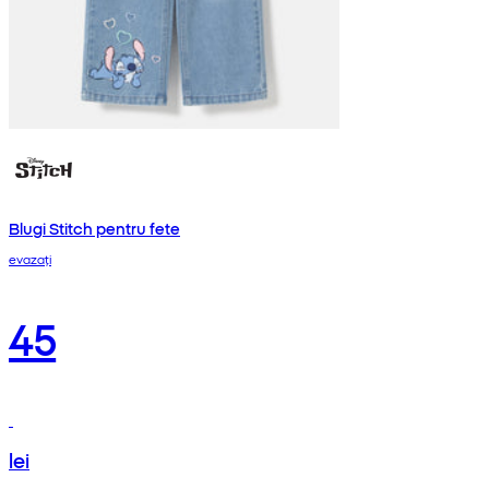
Blugi Stitch pentru fete
evazați
45
lei