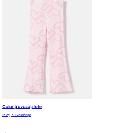
Colanți evazați fete
reiați, cu volănașe