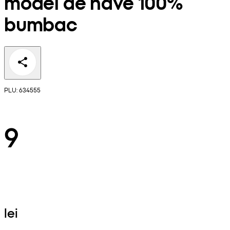
model de nave 100%
bumbac
PLU: 634555
9
lei