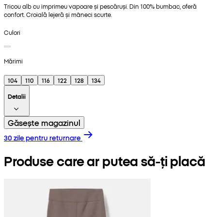
Tricou alb cu imprimeu vapoare și pescăruși. Din 100% bumbac, oferă
confort. Croială lejeră și mâneci scurte.
Culori
Mărimi
104
110
116
122
128
134
Detalii
Găsește magazinul
30 zile pentru returnare
Produse care ar putea să-ți placă