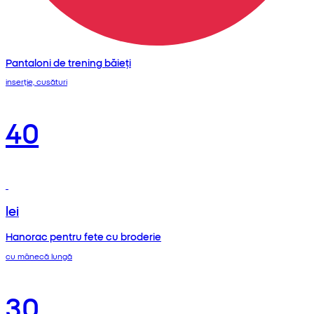
Pantaloni de trening băieți
inserție, cusături
40
lei
Hanorac pentru fete cu broderie
cu mânecă lungă
30