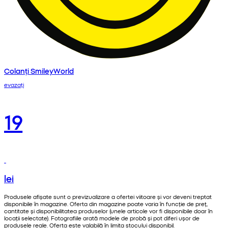
Colanți SmileyWorld
evazați
19
lei
Produsele afișate sunt o previzualizare a ofertei viitoare și vor deveni treptat
disponibile în magazine. Oferta din magazine poate varia în funcție de preț,
cantitate și disponibilitatea produselor (unele articole vor fi disponibile doar în
locații selectate). Fotografiile arată modele de probă și pot diferi ușor de
produsele reale. Oferta este valabilă în limita stocului disponibil.