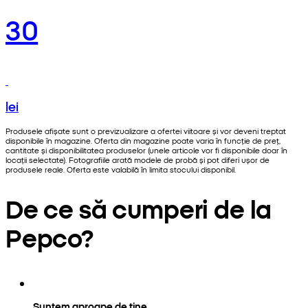
30
lei
Produsele afișate sunt o previzualizare a ofertei viitoare și vor deveni treptat
disponibile în magazine. Oferta din magazine poate varia în funcție de preț,
cantitate și disponibilitatea produselor (unele articole vor fi disponibile doar în
locații selectate). Fotografiile arată modele de probă și pot diferi ușor de
produsele reale. Oferta este valabilă în limita stocului disponibil.
De ce să cumperi de la
Pepco?
Suntem aproape de tine