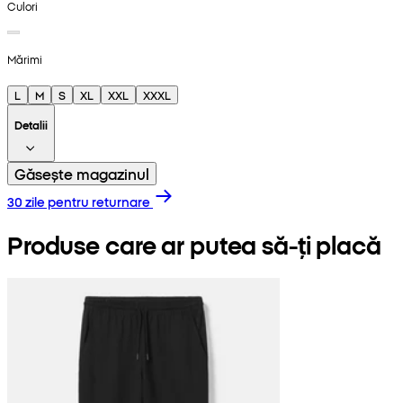
Culori
Mărimi
L
M
S
XL
XXL
XXXL
Detalii
Găsește magazinul
30 zile pentru returnare
Produse care ar putea să-ți placă