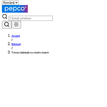
Acasă
/
Bărbați
/
Tricou bărbați cu motiv marin