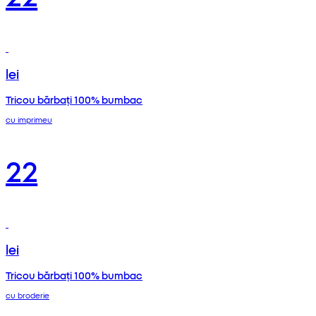
lei
Tricou bărbați 100% bumbac
cu imprimeu
22
lei
Tricou bărbați 100% bumbac
cu broderie