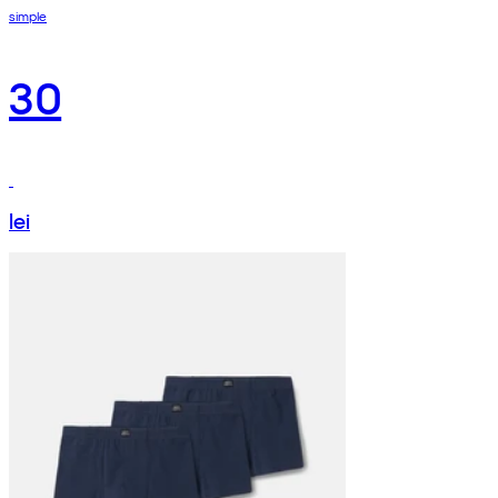
simple
30
lei