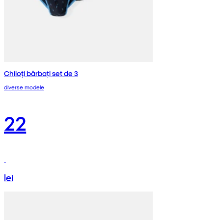
Chiloți bărbați set de 3
diverse modele
22
lei