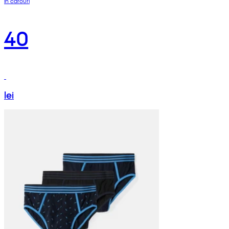
în carouri
40
lei