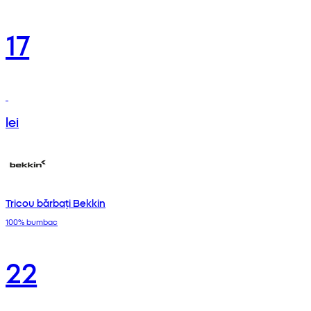
17
lei
Tricou bărbați Bekkin
100% bumbac
22