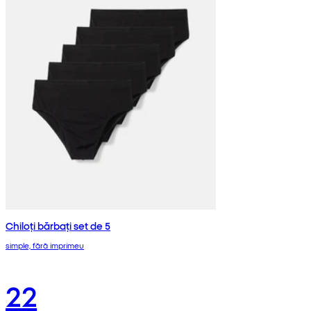
Chiloți bărbați set de 5
simple, fără imprimeu
22