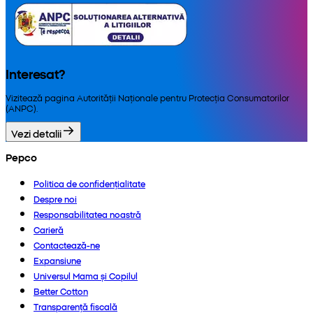
Interesat?
Vizitează pagina Autorității Naționale pentru Protecția Consumatorilor
(ANPC).
Vezi detalii
Pepco
Politica de confidențialitate
Despre noi
Responsabilitatea noastră
Carieră
Contactează-ne
Expansiune
Universul Mama și Copilul
Better Cotton
Transparență fiscală