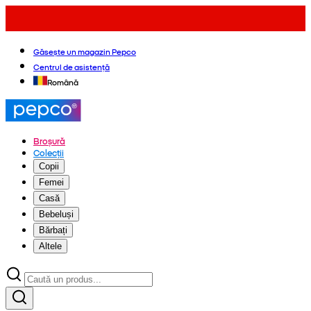
Găsește un magazin Pepco
Centrul de asistență
Română
Broșură
Colecții
Copii
Femei
Casă
Bebeluși
Bărbați
Altele