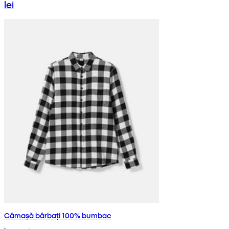
lei
Cămașă bărbați 100% bumbac