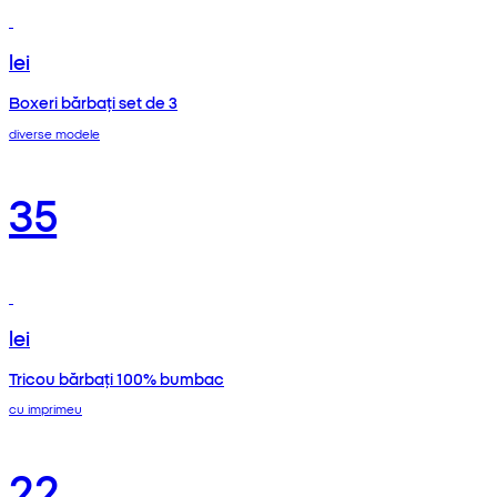
lei
Boxeri bărbați set de 3
diverse modele
35
lei
Tricou bărbați 100% bumbac
cu imprimeu
22