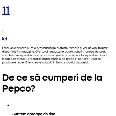
11
lei
Produsele afișate sunt o previzualizare a ofertei viitoare și vor deveni treptat
disponibile în magazine. Oferta din magazine poate varia în funcție de preț,
cantitate și disponibilitatea produselor (unele articole vor fi disponibile doar în
locații selectate). Fotografiile arată modele de probă și pot diferi ușor de
produsele reale. Oferta este valabilă în limita stocului disponibil.
De ce să cumperi de la
Pepco?
Suntem aproape de tine