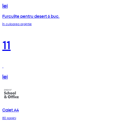
lei
Furculițe pentru desert 6 buc.
în culoarea argintie
11
lei
Caiet A4
80 pagini