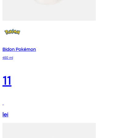
Bidon Pokémon
450 ml
11
lei