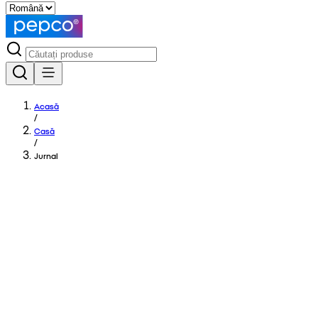
Acasă
/
Casă
/
Jurnal