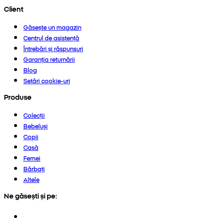
Client
Găsește un magazin
Centrul de asistență
Întrebări și răspunsuri
Garanția returnării
Blog
Setări cookie-uri
Produse
Colecții
Bebeluși
Copii
Casă
Femei
Bărbați
Altele
Ne găsești și pe: