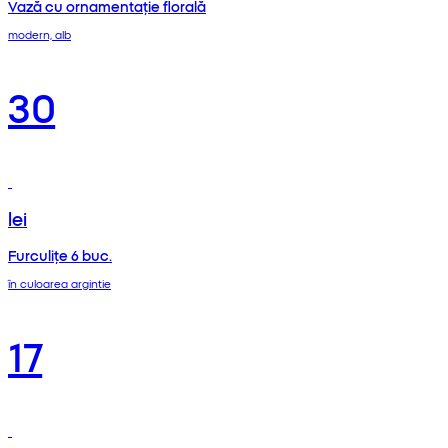
Vază cu ornamentație florală
modern, alb
30
lei
Furculițe 6 buc.
în culoarea argintie
17