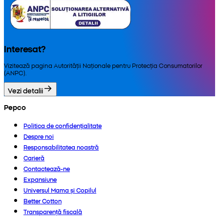
Interesat?
Vizitează pagina Autorității Naționale pentru Protecția Consumatorilor
(ANPC).
Vezi detalii
Pepco
Politica de confidențialitate
Despre noi
Responsabilitatea noastră
Carieră
Contactează-ne
Expansiune
Universul Mama și Copilul
Better Cotton
Transparență fiscală