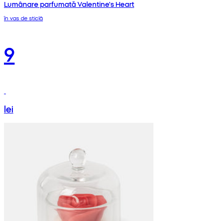
Lumânare parfumată Valentine's Heart
în vas de sticlă
9
lei