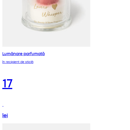
Lumânare parfumată
în recipient de sticlă
17
lei