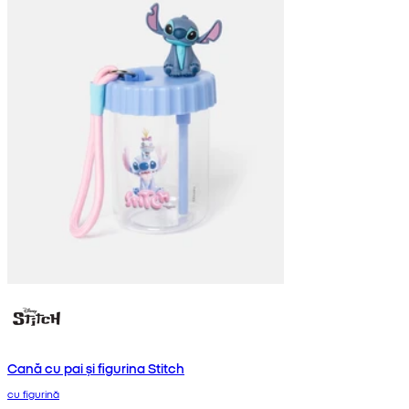
Cană cu pai și figurina Stitch
cu figurină