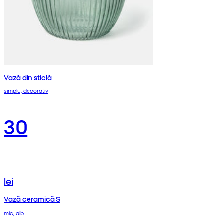
Vază din sticlă
simplu, decorativ
30
lei
Vază ceramică S
mic, alb