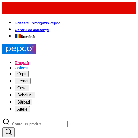
Găsește un magazin Pepco
Centrul de asistență
Română
Broșură
Colecții
Copii
Femei
Casă
Bebeluși
Bărbați
Altele