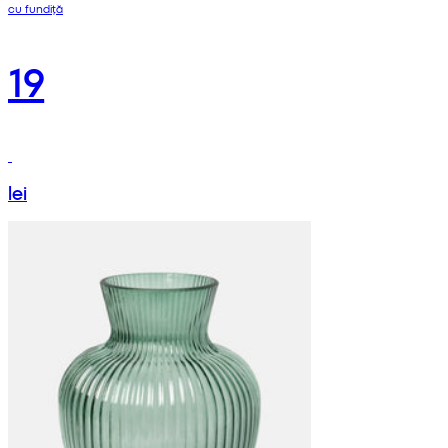
cu fundiță
19
lei